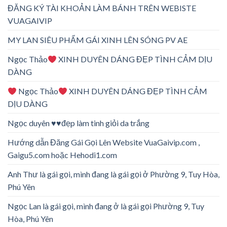
ĐĂNG KÝ TÀI KHOẢN LÀM BÁNH TRÊN WEBISTE
VUAGAIVIP
MY LAN SIÊU PHẨM GÁI XINH LÊN SÓNG PV AE
Ngọc Thảo
XINH DUYÊN DÁNG ĐẸP TÌNH CẢM DỊU
DÀNG
Ngọc Thảo
XINH DUYÊN DÁNG ĐẸP TÌNH CẢM
DỊU DÀNG
Ngọc duyên ♥️♥️đẹp làm tinh giỏi da trắng
Hướng dẫn Đăng Gái Gọi Lên Website VuaGaivip.com ,
Gaigu5.com hoặc Hehodi1.com
Anh Thư là gái gọi, mình đang là gái gọi ở Phường 9, Tuy Hòa,
Phú Yên
Ngọc Lan là gái gọi, mình đang ở là gái gọi Phường 9, Tuy
Hòa, Phú Yên