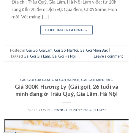
Địa chỉ: Trâu Quỳ, Gia Lâm, Hà Nội Làm việc: từ 10h
sáng đến 2h đêm Dịch vụ: Qua đêm, Chơi Some, Hôn
môi, Vét máng, […]
CONTINUE READING
→
Posted in
Gai Goi Gia Lam
,
Gai Goi Ha Noi
,
Gai Goi Mien Bac
|
Tagged
Gai Goi Gia Lam
,
Gai Goi Ha Noi
Leave a comment
GAI GOI GIA LAM
,
GAI GOI HA NOI
,
GAI GOI MIEN BAC
Giá 300K-Hương Ly-(Gái gọi), 26 tuổi và
mình đang ở Trâu Quỳ, Gia Lâm, Hà Nội
POSTED ON
20 THÁNG 1, 2024
BY
ESCORTDUYE