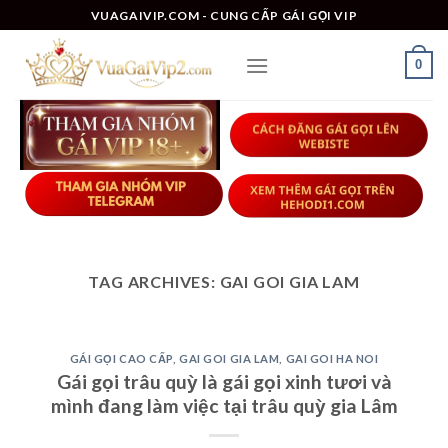
Skip
VUAGAIVIP.COM - CUNG CẤP GÁI GỌI VIP
to
content
0
TAG ARCHIVES:
GAI GOI GIA LAM
GÁI GỌI CAO CẤP
,
GAI GOI GIA LAM
,
GAI GOI HA NOI
Gái gọi trâu quỳ là gái gọi xinh tươi và
mình đang làm việc tại trâu quỳ gia Lâm