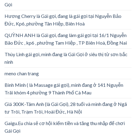
Gọi
Hương Cherry là Gái gọi, đang là gái gọi tại Nguyễn Bảo
Đức, Kp6, phường Tân Hiệp, Biên Hoà
QUỲNH ANH là Gái gọi, đang làm gái gọi tại 16/1 Nguyễn
Bão Đức , kp6 , phường Tam Hiệp , TP Biên Hoà, Đồng Nai
Thùy Linh gái gọi, mình đang là Gái Gọi ở siêu thị từ sơn bắc
ninh
meno chan trang
Bình Minh ( là Massage gái gọi), mình đang ở 141 Nguyễn
Trãi khóm 4 phường 9 Thành Phố Cà Mau
Giá 300K-Tâm Anh (là Gái Gọi), 28 tuổi và mình đang ở Ngã
tư Trôi, Trạm Trôi, Hoài Đức, Hà Nội
Gaigu.Eu chia sẻ cơ hội kiếm tiền và tăng thu nhập để chơi
Gái Gọi