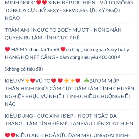
MINH NGỌC
XINH ĐẸP DỊU HIỀN – VÚ TO MÔNG
TO BODY CỰC KỲ SEXY – SERVICES CỰC KỲ NGỌT
NGÀO
TRÂM ANH NGỰC TO BODY MƯỢT – NỒNG NÀN
QUYẾN RŨ LÀM TÌNH CỰC PHÊ
HÀ MY chân dài 1m68
có Clip_ xinh ngoan Sexy baby
HÀNG HỌ NÉT CĂNG – dâm dáng siêu yêu 400,000 ₫
(không có tiêu đề)
KIỀU VY
VÚ TO
-
BƯỚM MÚP
THÂN HÌNH NGỢI CẢM CỰC DÂM LÀM TÌNH CHUYÊN
NGHIỆP PHỤC VỤ NHIỆT TÌNH CHIỀU CHUỘNG HẾT
NẤC
KIỀU DUNG – CỰC XINH ĐẸP – NGỌT NGÀO DA
TRẮNG – LÀM TÌNH ĐÊ MÊ- LẦN ĐẦU TIÊN XUẤT HIỆN
KIỀU LAN -THOẢ SỨC ĐAM MÊ CÙNG GÁI XINH-