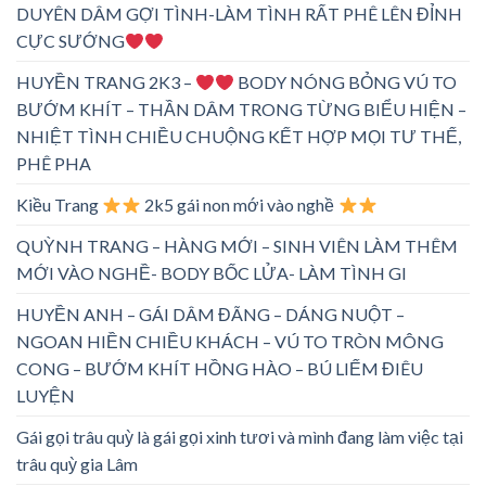
DUYÊN DÂM GỢI TÌNH-LÀM TÌNH RẤT PHÊ LÊN ĐỈNH
CỰC SƯỚNG
HUYỀN TRANG 2K3 –
BODY NÓNG BỎNG VÚ TO
BƯỚM KHÍT – THẦN DÂM TRONG TỪNG BIỂU HIỆN –
NHIỆT TÌNH CHIỀU CHUỘNG KẾT HỢP MỌI TƯ THẾ,
PHÊ PHA
Kiều Trang
2k5 gái non mới vào nghề
QUỲNH TRANG – HÀNG MỚI – SINH VIÊN LÀM THÊM
MỚI VÀO NGHỀ- BODY BỐC LỬA- LÀM TÌNH GI
HUYỀN ANH – GÁI DÂM ĐÃNG – DÁNG NUỘT –
NGOAN HIỀN CHIỀU KHÁCH – VÚ TO TRÒN MÔNG
CONG – BƯỚM KHÍT HỒNG HÀO – BÚ LIẾM ĐIÊU
LUYỆN
Gái gọi trâu quỳ là gái gọi xinh tươi và mình đang làm việc tại
trâu quỳ gia Lâm