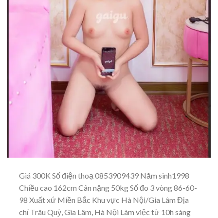
Giá 300K Số điện thoạ 0853909439 Năm sinh1998
Chiều cao 162cm Cân nặng 50kg Số đo 3 vòng 86-60-
98 Xuất xứ Miền Bắc Khu vực Hà Nội/Gia Lâm Địa
chỉ Trâu Quỳ, Gia Lâm, Hà Nội Làm việc từ 10h sáng