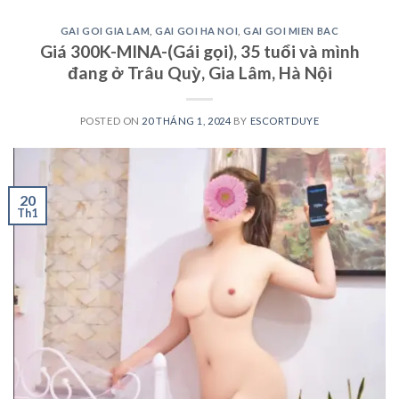
GAI GOI GIA LAM
,
GAI GOI HA NOI
,
GAI GOI MIEN BAC
Giá 300K-MINA-(Gái gọi), 35 tuổi và mình
đang ở Trâu Quỳ, Gia Lâm, Hà Nội
POSTED ON
20 THÁNG 1, 2024
BY
ESCORTDUYE
20
Th1