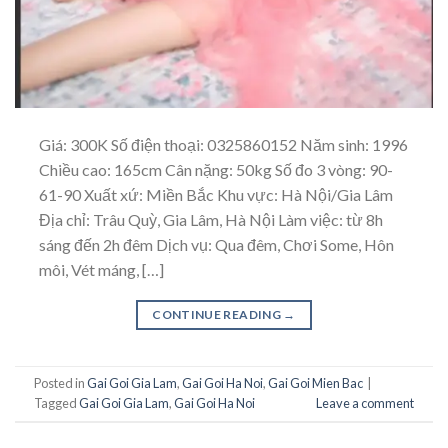
Giá: 300K Số điện thoại: 0325860152 Năm sinh: 1996
Chiều cao: 165cm Cân nặng: 50kg Số đo 3 vòng: 90-
61-90 Xuất xứ: Miền Bắc Khu vực: Hà Nội/Gia Lâm
Địa chỉ: Trâu Quỳ, Gia Lâm, Hà Nội Làm việc: từ 8h
sáng đến 2h đêm Dịch vụ: Qua đêm, Chơi Some, Hôn
môi, Vét máng, […]
CONTINUE READING
→
Posted in
Gai Goi Gia Lam
,
Gai Goi Ha Noi
,
Gai Goi Mien Bac
|
Tagged
Gai Goi Gia Lam
,
Gai Goi Ha Noi
Leave a comment