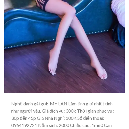
Nghệ danh gái gọi: MY LAN Làm tình giỏi nhiệt tình
như người yêu. Giá dịch vụ: 300k Thời gian phục vụ :
30p đến 45p Giá Nhà Nghỉ: 100K Số điện thoại:
0964192721 Năm sinh: 2000 Chiều cao: 1m60 Cân