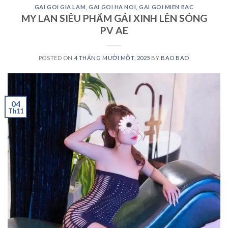
GAI GOI GIA LAM
,
GAI GOI HA NOI
,
GAI GOI MIEN BAC
MY LAN SIÊU PHẨM GÁI XINH LÊN SÓNG
PV AE
POSTED ON
4 THÁNG MƯỜI MỘT, 2025
BY
BAO BAO
04
Th11