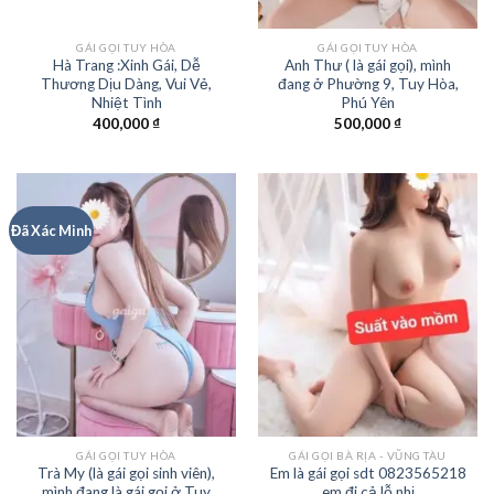
GÁI GỌI TUY HÒA
GÁI GỌI TUY HÒA
Hà Trang :Xinh Gái, Dễ
Anh Thư ( là gái gọi), mình
Thương Dịu Dàng, Vui Vẻ,
đang ở Phường 9, Tuy Hòa,
Nhiệt Tình
Phú Yên
400,000
₫
500,000
₫
Đã Xác Minh
GÁI GỌI TUY HÒA
GÁI GỌI BÀ RỊA - VŨNG TÀU
Trà My (là gái gọi sinh viên),
Em là gái gọi sdt 0823565218
mình đang là gái gọi ở Tuy
em đi cả lỗ nhị