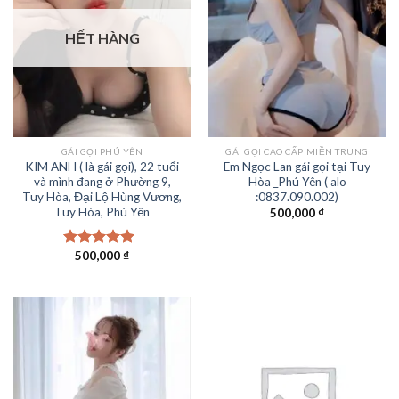
HẾT HÀNG
GÁI GỌI PHÚ YÊN
GÁI GỌI CAO CẤP MIỀN TRUNG
KIM ANH ( là gái gọi), 22 tuổi
Em Ngọc Lan gái gọi tại Tuy
và mình đang ở Phường 9,
Hòa _Phú Yên ( alo
Tuy Hòa, Đại Lộ Hùng Vương,
:0837.090.002)
Tuy Hòa, Phú Yên
500,000
₫
500,000
₫
Được xếp
hạng
5.00
5
sao