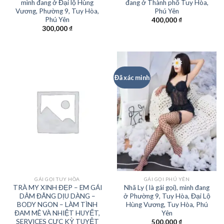
mình đang ở Đại lộ Hùng
đang ở Thành phố Tuy Hòa,
Vương, Phường 9, Tuy Hòa,
Phú Yên
Phú Yên
400,000
₫
300,000
₫
Đã xác minh
GÁI GỌI TUY HÒA
GÁI GỌI PHÚ YÊN
TRÀ MY XINH ĐẸP – EM GÁI
Nhã Ly ( là gái gọi), mình đang
DÂM ĐÃNG DỊU DÀNG –
ở Phường 9, Tuy Hòa, Đại Lộ
BODY NGON – LÀM TÌNH
Hùng Vương, Tuy Hòa, Phú
ĐAM MÊ VÀ NHIỆT HUYẾT,
Yên
SERVICES CỰC KỲ TUYỆT
500,000
₫