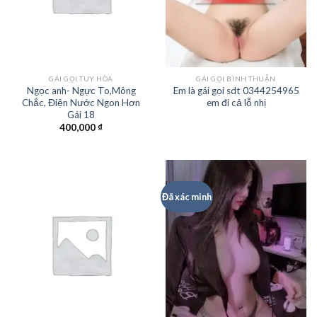
GÁI GỌI TUY HÒA
GÁI GỌI BÌNH THUẬN
Ngọc anh- Ngực To,Mông
Em là gái gọi sdt 0344254965
Chắc, Điện Nước Ngon Hơn
em đi cả lỗ nhị
Gái 18
400,000
₫
Đã xác minh