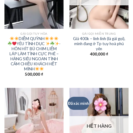
GÁI GỌI TUY HÒA
GÁI GỌI MIỀN TRUNG
DIỄM QUỲNH
Giá 400k – linh linh (là gái gọi),
YÊU TÌNH DỤC
-
mình đang ở Tp tuy hoà phú
HÔN HÍT BÚ CHIM LIẾM
yên
LÁP LÀM TÌNH CỰC PHÊ –
400,000
₫
HÀNG SIÊU NGOAN TÌNH
CẢM CHIỀU KHÁCH HẾT
MÌNH
500,000
₫
Đã xác minh
HẾT HÀNG