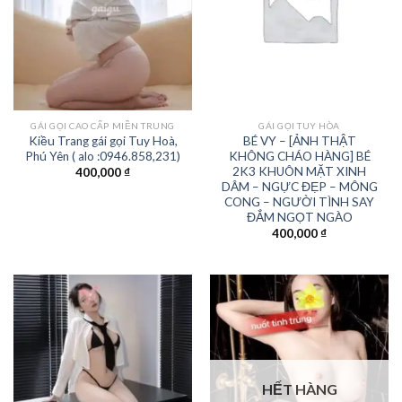
GÁI GỌI CAO CẤP MIỀN TRUNG
GÁI GỌI TUY HÒA
Kiều Trang gái gọi Tuy Hoà,
BÉ VY – [ẢNH THẬT
Phú Yên ( alo :0946.858,231)
KHÔNG CHÁO HÀNG] BÉ
2K3 KHUÔN MẶT XINH
400,000
₫
DÂM – NGỰC ĐẸP – MÔNG
CONG – NGƯỜI TÌNH SAY
ĐẮM NGỌT NGÀO
400,000
₫
HẾT HÀNG