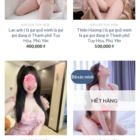
GÁI GỌI TUY HÒA
GÁI GỌI TUY HÒA
Lan anh ( là gai goi) mình là gai
Thiên Hương ( là gai goi) mình
goi đang ở Thành phố Tuy
là gai goi đang ở Thành phố
Hòa, Phú Yên
Tuy Hòa, Phú Yên
400,000
₫
500,000
₫
Đã xác minh
HẾT HÀNG