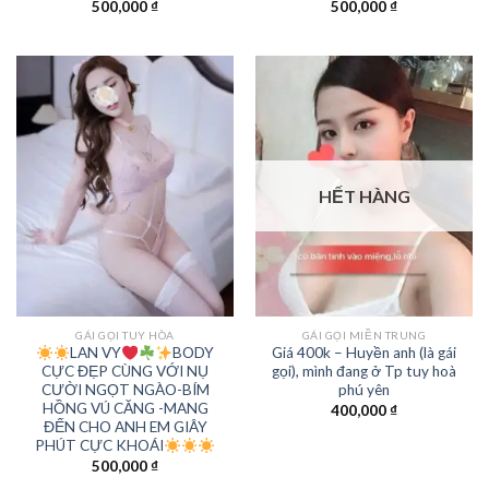
500,000
₫
500,000
₫
HẾT HÀNG
GÁI GỌI TUY HÒA
GÁI GỌI MIỀN TRUNG
LAN VY
BODY
Giá 400k – Huyền anh (là gái
CỰC ĐẸP CÙNG VỚI NỤ
gọi), mình đang ở Tp tuy hoà
CƯỜI NGỌT NGÀO-BÍM
phú yên
HỒNG VÚ CĂNG -MANG
400,000
₫
ĐẾN CHO ANH EM GIÂY
PHÚT CỰC KHOÁI
500,000
₫