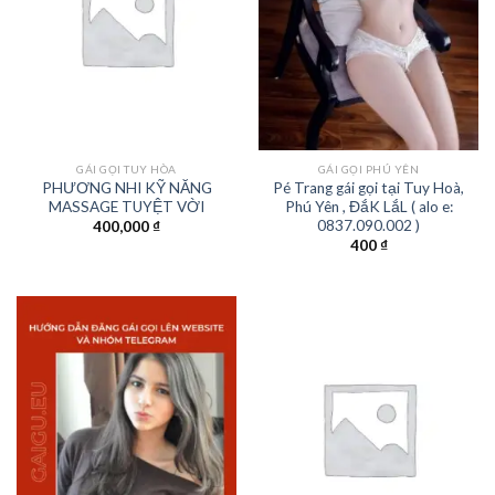
GÁI GỌI TUY HÒA
GÁI GỌI PHÚ YÊN
PHƯƠNG NHI KỸ NĂNG
Pé Trang gái gọi tại Tuy Hoà,
MASSAGE TUYỆT VỜI
Phú Yên , ĐắK LắL ( alo e:
0837.090.002 )
400,000
₫
400
₫