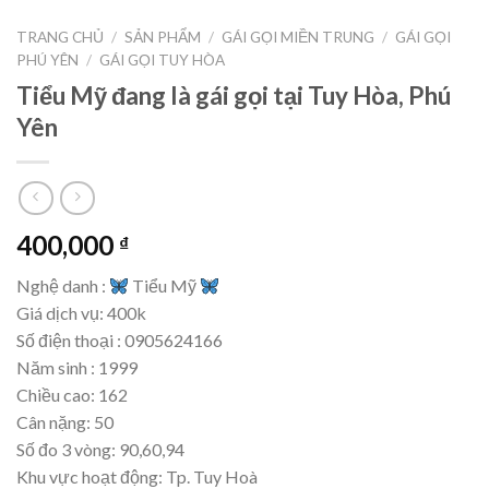
TRANG CHỦ
/
SẢN PHẨM
/
GÁI GỌI MIỀN TRUNG
/
GÁI GỌI
PHÚ YÊN
/
GÁI GỌI TUY HÒA
Tiểu Mỹ đang là gái gọi tại Tuy Hòa, Phú
Yên
400,000
₫
Nghệ danh :
Tiểu Mỹ
Giá dịch vụ: 400k
Số điện thoại : 0905624166
Năm sinh : 1999
Chiều cao: 162
Cân nặng: 50
Số đo 3 vòng: 90,60,94
Khu vực hoạt động: Tp. Tuy Hoà