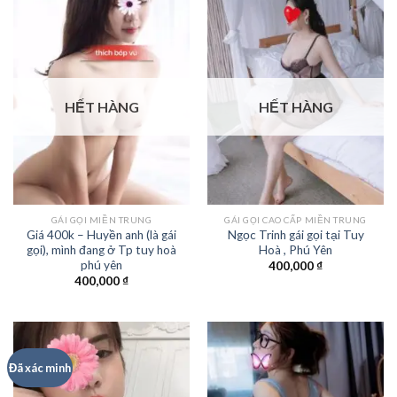
HẾT HÀNG
HẾT HÀNG
GÁI GỌI MIỀN TRUNG
GÁI GỌI CAO CẤP MIỀN TRUNG
Giá 400k – Huyền anh (là gái
Ngọc Trinh gái gọi tại Tuy
gọi), mình đang ở Tp tuy hoà
Hoà , Phú Yên
phú yên
400,000
₫
400,000
₫
Đã xác minh