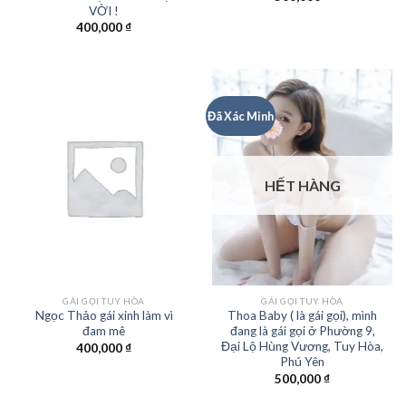
VỜI !
400,000
₫
Đã Xác Minh
HẾT HÀNG
GÁI GỌI TUY HÒA
GÁI GỌI TUY HÒA
Ngọc Thảo gái xinh làm vì
Thoa Baby ( là gái gọi), mình
đam mê
đang là gái gọi ở Phường 9,
Đại Lộ Hùng Vương, Tuy Hòa,
400,000
₫
Phú Yên
500,000
₫