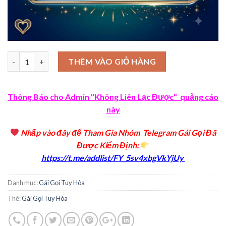
Số lượng
THÊM VÀO GIỎ HÀNG
Thông Báo cho Admin "Không Liên Lạc Được" quảng cáo
này
Nhấp vào đây để Tham Gia Nhóm Telegram Gái Gọi Đã
Được Kiểm Định
:
https://t.me/addlist/FY_5sv4xbgVkYjUy
Danh mục:
Gái Gọi Tuy Hòa
Thẻ:
Gái Gọi Tuy Hòa