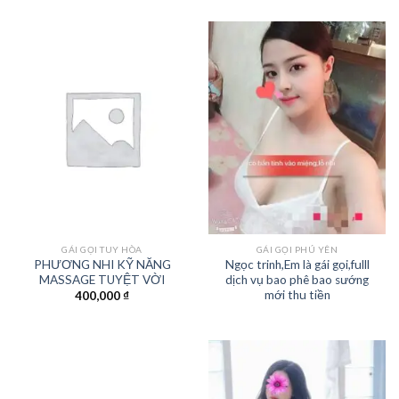
GÁI GỌI TUY HÒA
GÁI GỌI PHÚ YÊN
PHƯƠNG NHI KỸ NĂNG
Ngọc trinh,Em là gái gọi,fulll
MASSAGE TUYỆT VỜI
dịch vụ bao phê bao sướng
mới thu tiền
400,000
₫