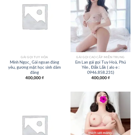
GÁI GỌI TUY HÒA
GÁI GỌI CAO CẤP MIỀN TRUNG
Minh Ngọc_ Gái ngoan đáng
Em Lan gái gọi Tuy Hoà, Phú
yêu, gương mặt học sinh dâm
Yên , Đắk Lắk ( alo e :
đãng
0946.858.231)
400,000
₫
400,000
₫