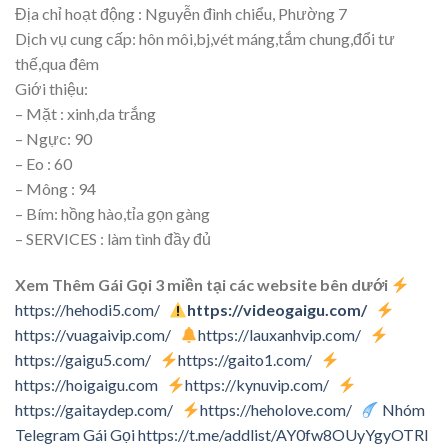
Địa chỉ hoạt động : Nguyễn đình chiểu, Phường 7
Dịch vụ cung cấp: hôn môi,bj,vét máng,tắm chung,đổi tư
thế,qua đêm
Giới thiệu:
– Mặt : xinh,da trắng
– Ngực: 90
– Eo : 60
– Mông : 94
– Bím: hồng hào,tỉa gọn gàng
– SERVICES : làm tình đầy đủ
Xem Thêm Gái Gọi 3 miền tại các website bên dưới
https://hehodi5.com/
https://videogaigu.com/
https://vuagaivip.com/
https://lauxanhvip.com/
https://gaigu5.com/
https://gaito1.com/
https://hoigaigu.com
https://kynuvip.com/
https://gaitaydep.com/
https://heholove.com/
Nhóm
Telegram Gái Gọi
https://t.me/addlist/AY0fw8OUyYgyOTRl