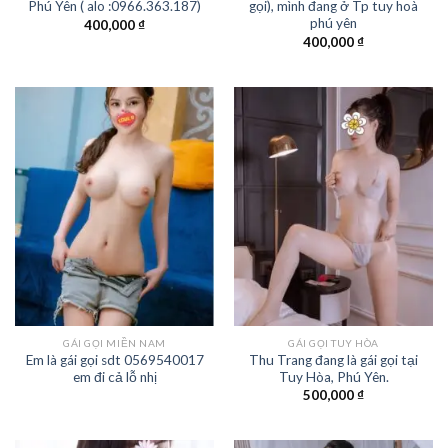
Phú Yên ( alo :0966.363.187)
gọi), mình đang ở Tp tuy hoà
phú yên
400,000
₫
400,000
₫
GÁI GỌI MIỀN NAM
GÁI GỌI TUY HÒA
Em là gái gọi sdt 0569540017
Thu Trang đang là gái gọi tại
em đi cả lỗ nhị
Tuy Hòa, Phú Yên.
500,000
₫