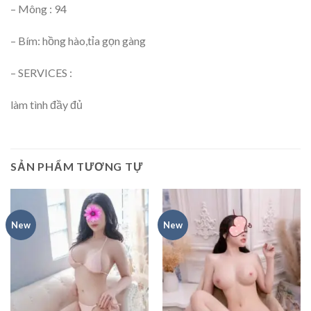
– Mông : 94
– Bím: hồng hào,tỉa gọn gàng
– SERVICES :
làm tình đầy đủ
SẢN PHẨM TƯƠNG TỰ
New
New