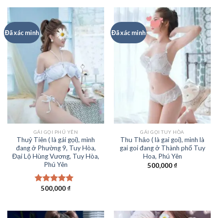
Đã xác minh
Đã xác minh
GÁI GỌI PHÚ YÊN
GÁI GỌI TUY HÒA
Thuỷ Tiên ( là gái gọi), mình
Thu Thảo ( là gai goi), mình là
đang ở Phường 9, Tuy Hòa,
gai goi đang ở Thành phố Tuy
Đại Lộ Hùng Vương, Tuy Hòa,
Hoa, Phú Yên
Phú Yên
500,000
₫
500,000
₫
Được xếp
hạng
5.00
5
sao