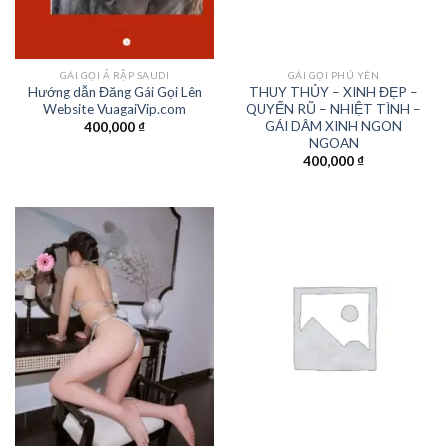
GÁI GỌI Ả RẬP SAUDI
GÁI GỌI PHÚ YÊN
Hướng dẫn Đăng Gái Gọi Lên
THUY THỦY – XINH ĐẸP –
Website VuagaiVip.com
QUYẾN RŨ – NHIỆT TÌNH –
GÁI DÂM XINH NGON
400,000
₫
NGOAN
400,000
₫