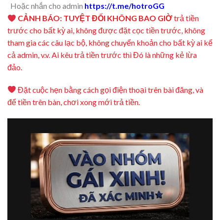
Hoặc nhắn cho admin
https://t.me/hotroGG
CẢNH BÁO: TUYỆT ĐỐI KHÔNG BAO GIỜ
trả tiền
trước cho bất kỳ ai, không được đặt cọc tiền trước, không
tham gia các câu lạc bộ, không chuyển khoản cho bất kỳ ai kể
cả admin, v.v. Ai kêu trả tiền trước thì Đó là những kẻ lừa
đảo.
Đặt cuộc hẹn bằng cách gọi điện thoại trên bài đăng, và
để tiền trên bàn, chơi xong mới trả tiền.