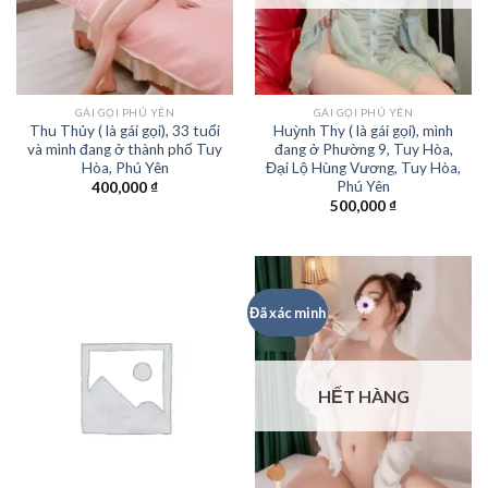
GÁI GỌI PHÚ YÊN
GÁI GỌI PHÚ YÊN
Thu Thủy ( là gái gọi), 33 tuổi
Huỳnh Thy ( là gái gọi), mình
và mình đang ở thành phố Tuy
đang ở Phường 9, Tuy Hòa,
Hòa, Phú Yên
Đại Lộ Hùng Vương, Tuy Hòa,
Phú Yên
400,000
₫
500,000
₫
Đã xác minh
HẾT HÀNG