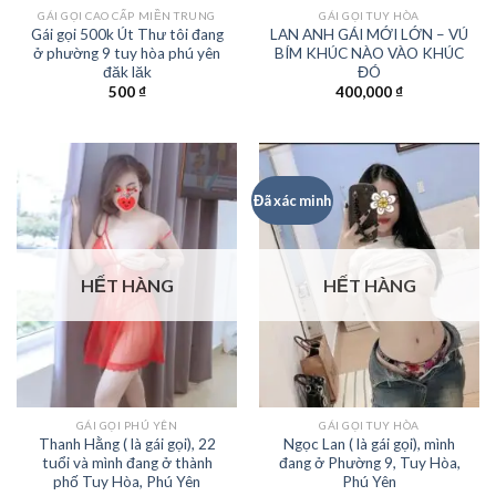
GÁI GỌI CAO CẤP MIỀN TRUNG
GÁI GỌI TUY HÒA
Gái gọi 500k Út Thư tôi đang
LAN ANH GÁI MỚI LỚN – VÚ
ở phường 9 tuy hòa phú yên
BÍM KHÚC NÀO VÀO KHÚC
đăk lăk
ĐÓ
500
₫
400,000
₫
Đã xác minh
HẾT HÀNG
HẾT HÀNG
GÁI GỌI PHÚ YÊN
GÁI GỌI TUY HÒA
Thanh Hằng ( là gái gọi), 22
Ngọc Lan ( là gái gọi), mình
tuổi và mình đang ở thành
đang ở Phường 9, Tuy Hòa,
phố Tuy Hòa, Phú Yên
Phú Yên