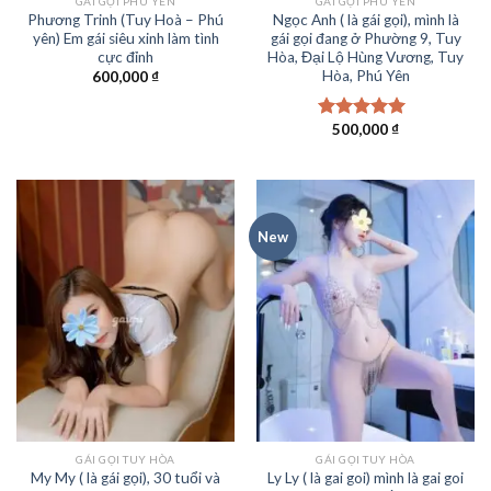
GÁI GỌI PHÚ YÊN
GÁI GỌI PHÚ YÊN
Phương Trinh (Tuy Hoà – Phú
Ngọc Anh ( là gái gọi), mình là
yên) Em gái siêu xinh làm tình
gái gọi đang ở Phường 9, Tuy
cực đỉnh
Hòa, Đại Lộ Hùng Vương, Tuy
Hòa, Phú Yên
600,000
₫
500,000
₫
Được xếp
hạng
5.00
5
sao
New
GÁI GỌI TUY HÒA
GÁI GỌI TUY HÒA
My My ( là gái gọi), 30 tuổi và
Ly Ly ( là gai goi) mình là gai goi