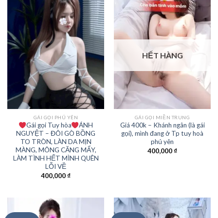
HẾT HÀNG
GÁI GỌI PHÚ YÊN
GÁI GỌI MIỀN TRUNG
Gái gọi Tuy hòa
ÁNH
Giá 400k – Khánh ngân (là gái
NGUYỆT – ĐÔI GÒ BỒNG
gọi), mình đang ở Tp tuy hoà
TO TRÒN, LÀN DA MỊN
phú yên
MÀNG, MÔNG CĂNG MẨY,
400,000
₫
LÀM TÌNH HẾT MÌNH QUÊN
LỖI VỀ
400,000
₫