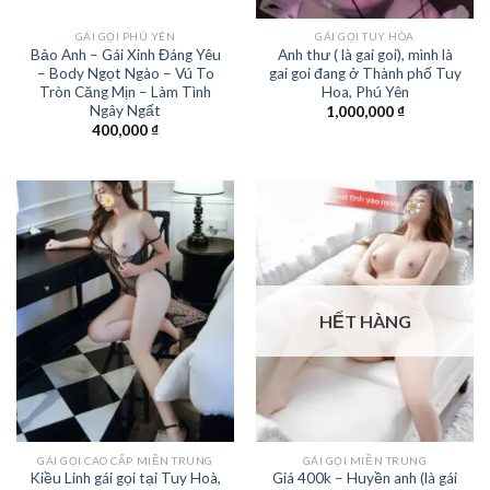
GÁI GỌI PHÚ YÊN
GÁI GỌI TUY HÒA
Bảo Anh – Gái Xinh Đáng Yêu
Anh thư ( là gai goi), mình là
– Body Ngọt Ngào – Vú To
gai goi đang ở Thành phố Tuy
Tròn Căng Mịn – Làm Tình
Hoa, Phú Yên
Ngây Ngất
1,000,000
₫
400,000
₫
HẾT HÀNG
GÁI GỌI CAO CẤP MIỀN TRUNG
GÁI GỌI MIỀN TRUNG
Kiều Linh gái gọi tại Tuy Hoà,
Giá 400k – Huyền anh (là gái