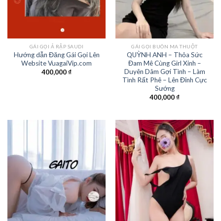
GÁI GỌI Ả RẬP SAUDI
GÁI GỌI BUÔN MA THUỘT
Hướng dẫn Đăng Gái Gọi Lên
QUỲNH ANH – Thỏa Sức
Website VuagaiVip.com
Đam Mê Cùng Girl Xinh –
Duyên Dâm Gợi Tình – Làm
400,000
₫
Tình Rất Phê – Lên Đỉnh Cực
Sướng
400,000
₫