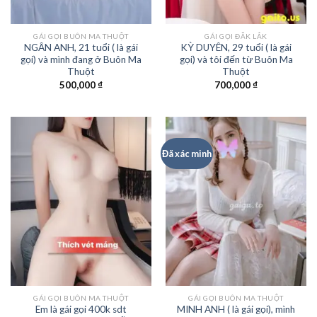
GÁI GỌI BUÔN MA THUỘT
GÁI GỌI ĐĂK LẮK
NGÂN ANH, 21 tuổi ( là gái
KỲ DUYÊN, 29 tuổi ( là gái
gọi) và mình đang ở Buôn Ma
gọi) và tôi đến từ Buôn Ma
Thuột
Thuột
500,000
₫
700,000
₫
Đã xác minh
GÁI GỌI BUÔN MA THUỘT
GÁI GỌI BUÔN MA THUỘT
Em là gái gọi 400k sdt
MINH ANH ( là gái gọi), mình