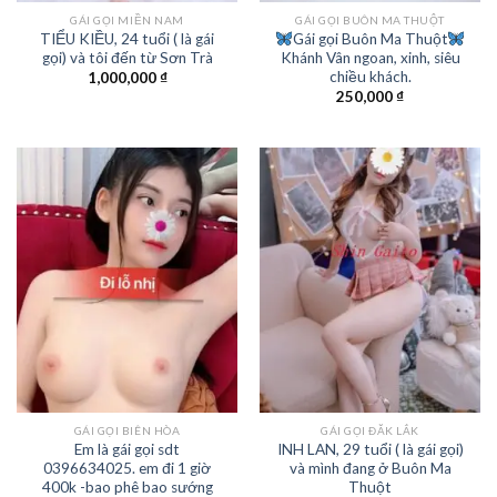
GÁI GỌI MIỀN NAM
GÁI GỌI BUÔN MA THUỘT
TIỂU KIỀU, 24 tuổi ( là gái
Gái gọi Buôn Ma Thuột
gọi) và tôi đến từ Sơn Trà
Khánh Vân ngoan, xinh, siêu
chiều khách.
1,000,000
₫
250,000
₫
GÁI GỌI BIÊN HÒA
GÁI GỌI ĐĂK LẮK
Em là gái gọi sdt
INH LAN, 29 tuổi ( là gái gọi)
0396634025. em đi 1 giờ
và mình đang ở Buôn Ma
400k -bao phê bao sướng
Thuột