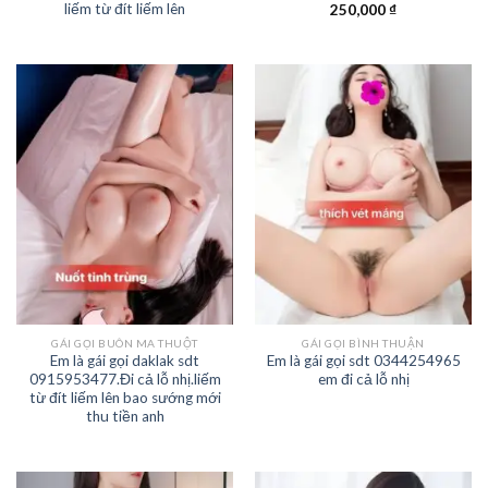
liếm từ đít liếm lên
250,000
₫
GÁI GỌI BUÔN MA THUỘT
GÁI GỌI BÌNH THUẬN
Em là gái gọi daklak sdt
Em là gái gọi sdt 0344254965
0915953477.Đi cả lỗ nhị.liếm
em đi cả lỗ nhị
từ đít liếm lên bao sướng mới
thu tiền anh