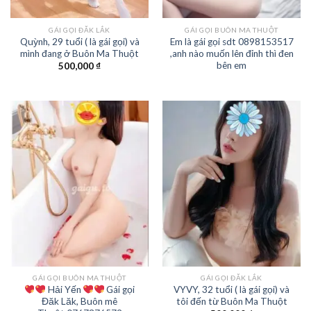
GÁI GỌI ĐĂK LẮK
GÁI GỌI BUÔN MA THUỘT
Quỳnh, 29 tuổi ( là gái gọi) và
Em là gái gọi sdt 0898153517
mình đang ở Buôn Ma Thuột
,anh nào muốn lên đỉnh thì đen
bên em
500,000
₫
GÁI GỌI BUÔN MA THUỘT
GÁI GỌI ĐĂK LẮK
Hải Yến
Gái gọi
VYVY, 32 tuổi ( là gái gọi) và
Đăk Lăk, Buôn mê
tôi đến từ Buôn Ma Thuột