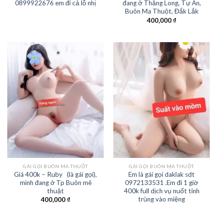
0899922676 em đi cả lỗ nhị
đang ở Thăng Long, Tự An,
Buôn Ma Thuột, Đắk Lắk
400,000
₫
GÁI GỌI BUÔN MA THUỘT
GÁI GỌI BUÔN MA THUỘT
Giá 400k – Ruby (là gái gọi),
Em là gái gọi daklak sdt
mình đang ở Tp Buôn mê
0972133531 .Em đi 1 giờ
thuật
400k full dịch vụ nuốt tinh
trùng vào miệng
400,000
₫