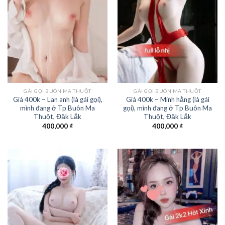
GÁI GỌI BUÔN MA THUỘT
GÁI GỌI BUÔN MA THUỘT
Giá 400k – Lan anh (là gái gọi),
Giá 400k – Minh hằng (là gái
mình đang ở Tp Buôn Ma
gọi), mình đang ở Tp Buôn Ma
Thuột, Đăk Lắk
Thuột, Đăk Lắk
400,000
₫
400,000
₫