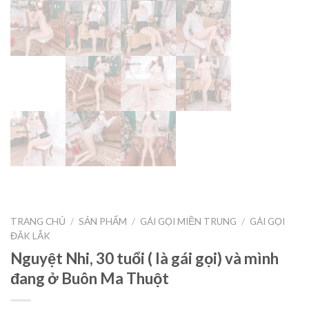
TRANG CHỦ
/
SẢN PHẨM
/
GÁI GỌI MIỀN TRUNG
/
GÁI GỌI
ĐĂK LẮK
Nguyệt Nhi, 30 tuổi ( là gái gọi) và mình
đang ở Buôn Ma Thuột