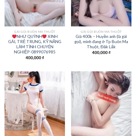
GÁI GỌI BUÔN MA THUỘT
GÁI GỌI BUÔN MA THUỘT
NHƯ QUỲNH
XINH
Giá 400k – Huyền anh (là gái
GÁI, TRẺ TRUNG, KỸ NĂNG
gọi), mình đang ở Tp Buôn Ma
LÀM TÌNH CHUYÊN
Thuột, Đăk Lắk
NGHIỆP-0899076985
400,000
₫
400,000
₫