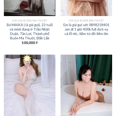
GÁI GỌI BUÔN MA THUỘT
GÁI GỌI BUÔN MA THUỘT
Bé MAIKA ( là gái gọi), 23 tuổi
Em là gái gọi sdt 0898218401
và mình đang ở Trần Nhật
.em đi 1 giờ 400k full dịch vụ
Duật, Tân Lợi, Thành phố
cả lỗ nhị , liếm từ đít liếm lên
Buôn Ma Thuột, Đắk Lắk
500,000
₫