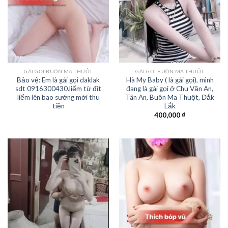
GÁI GỌI BUÔN MA THUỘT
GÁI GỌI BUÔN MA THUỘT
Bảo vệ: Em là gái gọi daklak
Hà My Baby ( là gái gọi), mình
sdt 0916300430.liếm từ đít
đang là gái gọi ở Chu Văn An,
liếm lên bao sướng mới thu
Tân An, Buôn Ma Thuột, Đắk
tiền
Lắk
400,000
₫