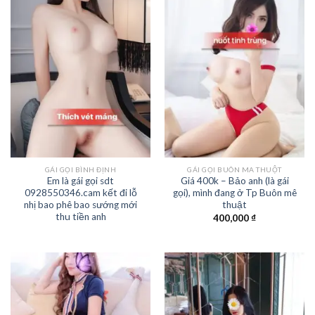
GÁI GỌI BÌNH ĐỊNH
GÁI GỌI BUÔN MA THUỘT
Em là gái gọi sdt
Giá 400k – Bảo anh (là gái
0928550346.cam kết đi lỗ
gọi), mình đang ở Tp Buôn mê
nhị bao phê bao sướng mới
thuật
thu tiền anh
400,000
₫