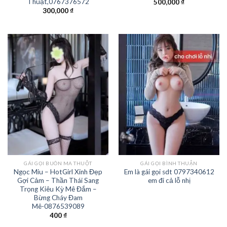
Thuật,0767376572
500,000
₫
300,000
₫
GÁI GỌI BUÔN MA THUỘT
GÁI GỌI BÌNH THUẬN
Ngọc Miu – HotGirl Xinh Đẹp
Em là gái gọi sdt 0797340612
Gợi Cảm – Thần Thái Sang
em đi cả lỗ nhị
Trọng Kiêu Kỳ Mê Đắm –
Bừng Cháy Đam
Mê-0876539089
400
₫