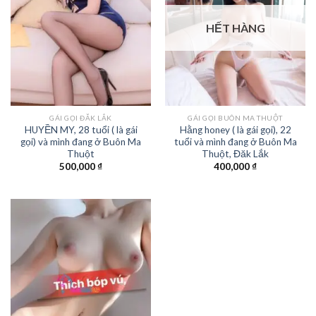
HẾT HÀNG
GÁI GỌI ĐĂK LẮK
GÁI GỌI BUÔN MA THUỘT
HUYỀN MY, 28 tuổi ( là gái
Hằng honey ( là gái gọi), 22
gọi) và mình đang ở Buôn Ma
tuổi và mình đang ở Buôn Ma
Thuột
Thuột, Đăk Lắk
500,000
₫
400,000
₫