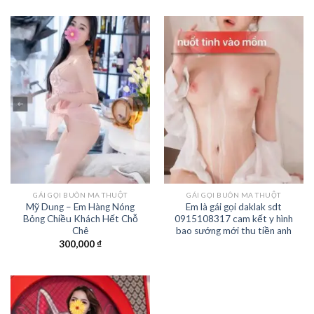
GÁI GỌI BUÔN MA THUỘT
GÁI GỌI BUÔN MA THUỘT
Mỹ Dung – Em Hàng Nóng
Em là gái gọi daklak sdt
Bỏng Chiều Khách Hết Chỗ
0915108317 cam kết y hình
Chê
bao sướng mới thu tiền anh
300,000
₫