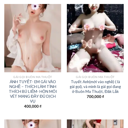
GÁI GỌI BUÔN MA THUỘT
GÁI GỌI BUÔN MA THUỘT
ÁNH TUYẾT- EM GÁI VÀO
Tuyết Anh(mới vào nghề) ( là
NGHỀ – THÍCH LÀM TÌNH
gái gọi), và mình là gái gọi đang
THÍCH BÚ LIẾM- HÔN MÔI
ở Buôn Ma Thuột, Đăk Lắk
VÉT MANG ĐẦY ĐỦ DỊCH
700,000
₫
VỤ
400,000
₫