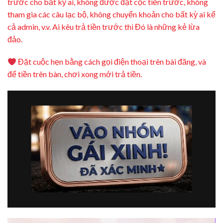
trước cho bất kỳ ai, không được đặt cọc tiền trước, không
tham gia các câu lạc bộ, không chuyển khoản cho bất kỳ ai kể
cả admin, v.v. Ai kêu trả tiền trước thì Đó là những kẻ lừa
đảo.
Đặt cuộc hẹn bằng cách gọi điện thoại trên bài đăng, và
để tiền trên bàn, chơi xong mới trả tiền.