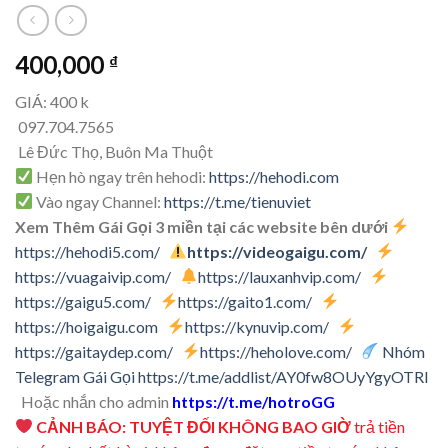
400,000
₫
GIÁ: 400 k
097.704.7565
Lê Đức Thọ, Buôn Ma Thuột
Hẹn hò ngay trên hehodi:
https://hehodi.com
Vào ngay Channel:
https://t.me/tienuviet
Xem Thêm Gái Gọi 3 miền tại các website bên dưới
https://hehodi5.com/
https://videogaigu.com/
https://vuagaivip.com/
https://lauxanhvip.com/
https://gaigu5.com/
https://gaito1.com/
https://hoigaigu.com
https://kynuvip.com/
https://gaitaydep.com/
https://heholove.com/
Nhóm
Telegram Gái Gọi
https://t.me/addlist/AY0fw8OUyYgyOTRl
Hoặc nhắn cho admin
https://t.me/hotroGG
CẢNH BÁO: TUYỆT ĐỐI KHÔNG BAO GIỜ
trả tiền