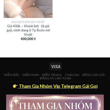
GÁI GỌI BUÔN MA THUỘT
Giá 400k – Khánh linh (là gái
gọi), mình đang ở Tp Buôn mê
thuật
400,000
₫
MIỀN BẮC
MIỀN NAM
MIỀN TRUNG
CHÂU ÂU
ĐĂNG GÁI GỌI
ĐĂNG KÝ LÀM TÚ BÀ
Tham Gia Nhóm Vip Telegram Gái Gọi