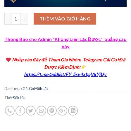
Số lượng
THÊM VÀO GIỎ HÀNG
Thông Báo cho Admin "Không Liên Lạc Được" quảng cáo
này
Nhấp vào đây để Tham Gia Nhóm Telegram Gái Gọi Đã
Được Kiểm Định
:
https://t.me/addlist/FY_5sv4xbgVkYjUy
Danh mục:
Gái Gọi Đăk Lắk
Thẻ:
Đăk Lắk