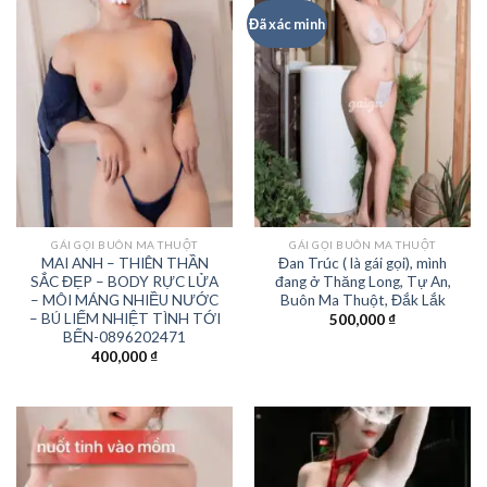
Đã xác minh
GÁI GỌI BUÔN MA THUỘT
GÁI GỌI BUÔN MA THUỘT
MAI ANH – THIÊN THẦN
Đan Trúc ( là gái gọi), mình
SẮC ĐẸP – BODY RỰC LỬA
đang ở Thăng Long, Tự An,
– MÔI MÁNG NHIỀU NƯỚC
Buôn Ma Thuột, Đắk Lắk
– BÚ LIẾM NHIỆT TÌNH TỚI
500,000
₫
BẾN-0896202471
400,000
₫