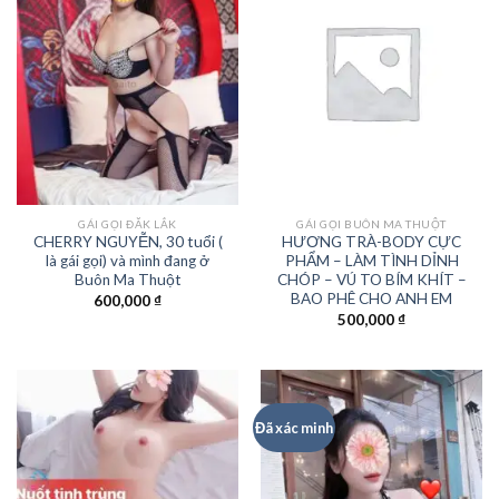
GÁI GỌI ĐĂK LẮK
GÁI GỌI BUÔN MA THUỘT
CHERRY NGUYỄN, 30 tuổi (
HƯƠNG TRÀ-BODY CỰC
là gái gọi) và mình đang ở
PHẨM – LÀM TÌNH DỈNH
Buôn Ma Thuột
CHÓP – VÚ TO BÍM KHÍT –
BAO PHÊ CHO ANH EM
600,000
₫
500,000
₫
Đã xác minh