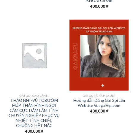
KHOÁI Có sẵn
400,000
₫
GÁI GỌI CAO LÃNH
GÁI GỌI Ả RẬP SAUDI
THẢO NHI -VÚ TOBƯỚM
Hướng dẫn Đăng Gái Gọi Lên
MÚP THÂN HÌNH NGỢI
Website VuagaiVip.com
CẢM CỰC DÂM LÀM TÌNH
400,000
₫
CHUYÊN NGHIỆP PHỤC VỤ
NHIỆT TÌNH CHIỀU
CHUỘNG HẾT NẤC
400,000
₫