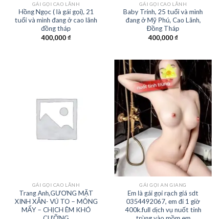
GÁI GỌI CAO LÃNH
GÁI GỌI CAO LÃNH
Hồng Ngọc ( là gái gọi), 21
Baby Trinh, 25 tuổi và mình
tuổi và mình đang ở cao lãnh
đang ở Mỹ Phú, Cao Lãnh,
đồng tháp
Đồng Tháp
400,000
₫
400,000
₫
GÁI GỌI CAO LÃNH
GÁI GỌI AN GIANG
Trang Anh,GƯƠNG MẶT
Em là gái gọi rạch giá sdt
XINH XẮN- VÚ TO – MÔNG
0354492067, em đi 1 giờ
MẨY – CHỊCH ÊM KHÓ
400k.full dịch vụ nuốt tinh
CƯỠNG
trùng vào mồm em