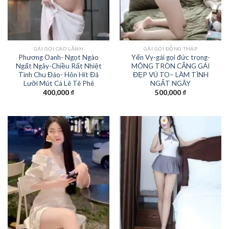
GÁI GỌI CAO LÃNH
GÁI GỌI ĐỒNG THÁP
Phương Oanh- Ngọt Ngào
Yến Vy-gái gọi đức trọng-
Ngất Ngây-Chiều Rất Nhiệt
MÔNG TRÒN CĂNG GÁI
Tình Chu Đáo- Hôn Hít Đá
ĐẸP VÚ TO– LÀM TÌNH
Lưỡi Mút Cà Lê Tê Phê
NGẤT NGÂY
400,000
₫
500,000
₫