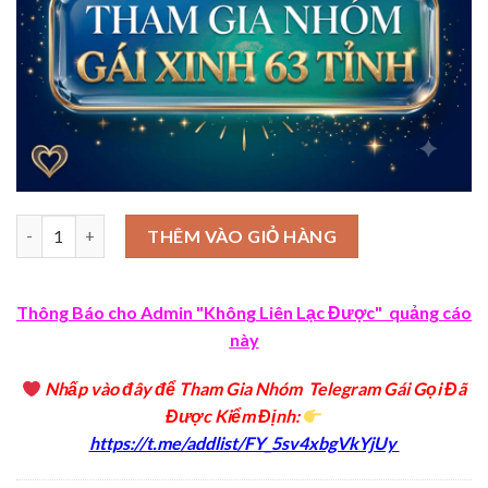
Số lượng
THÊM VÀO GIỎ HÀNG
Thông Báo cho Admin "Không Liên Lạc Được" quảng cáo
này
Nhấp vào đây để Tham Gia Nhóm Telegram Gái Gọi Đã
Được Kiểm Định
:
https://t.me/addlist/FY_5sv4xbgVkYjUy