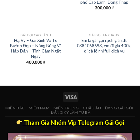
phố Cao Lãnh, Đồng Tháp
300,000
₫
GÁI GỌI CAO LÃNH
GÁI GỌI AN GIANG
Hạ Vy – Gái Xinh Vú To
Em là gái gọi rạch giá sdt
Bướm Đẹp – Nóng Bỏng Và
0384068693, em đi giá 400k,
Hấp Dẫn – Tình Cảm Ngất
đi cả lỗ nhị full dịch vụ
Ngây
400,000
₫
MIỀN BẮC
MIỀN NAM
MIỀN TRUNG
CHÂU ÂU
ĐĂNG GÁI GỌI
ĐĂNG KÝ LÀM TÚ BÀ
Tham Gia Nhóm Vip Telegram Gái Gọi