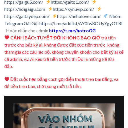
https://gaigu5.com/
https://gaito1.com/
https://hoigaigu.com
https://kynuvip.com/
https://gaitaydep.com/
https://heholove.com/
Nhóm
Telegram Gái Gọi
https://t.me/addlist/AY0fw8OUyYgyOTRl
Hoặc nhắn cho admin
https://t.me/hotroGG
CẢNH BÁO: TUYỆT ĐỐI KHÔNG BAO GIỜ
trả tiền
trước cho bất kỳ ai, không được đặt cọc tiền trước, không
tham gia các câu lạc bộ, không chuyển khoản cho bất kỳ ai kể
cả admin, v.v. Ai kêu trả tiền trước thì Đó là những kẻ lừa
đảo.
Đặt cuộc hẹn bằng cách gọi điện thoại trên bài đăng, và
để tiền trên bàn, chơi xong mới trả tiền.