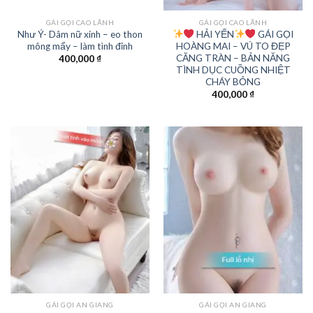
GÁI GỌI CAO LÃNH
GÁI GỌI CAO LÃNH
Như Ý- Dâm nữ xinh – eo thon
HẢI YẾN
GÁI GỌI
mông mẩy – làm tình đỉnh
HOÀNG MAI – VÚ TO ĐẸP
CĂNG TRÀN – BẢN NĂNG
400,000
₫
TÌNH DỤC CUỒNG NHIỆT
CHÁY BỎNG
400,000
₫
GÁI GỌI AN GIANG
GÁI GỌI AN GIANG