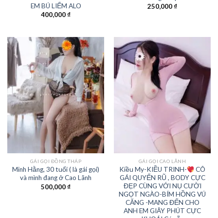
EM BÚ LIẾM ALO
250,000
₫
400,000
₫
GÁI GỌI ĐỒNG THÁP
GÁI GỌI CAO LÃNH
Minh Hằng, 30 tuổi ( là gái gọi)
Kiều My-KIỀU TRINH-
CÔ
và mình đang ở Cao Lãnh
GÁI QUYẾN RŨ , BODY CỰC
ĐẸP CÙNG VỚI NỤ CƯỜI
500,000
₫
NGỌT NGÀO-BÍM HỒNG VÚ
CĂNG -MANG ĐẾN CHO
ANH EM GIÂY PHÚT CỰC