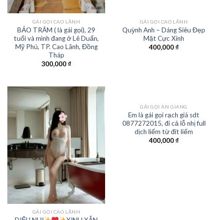
GÁI GỌI CAO LÃNH
GÁI GỌI CAO LÃNH
BẢO TRÂM ( là gái gọi), 29
Quỳnh Anh – Dáng Siêu Đẹp
tuổi và mình đang ở Lê Duẩn,
Mặt Cực Xinh
Mỹ Phú, TP. Cao Lãnh, Đồng
400,000
₫
Tháp
300,000
₫
GÁI GỌI AN GIANG
Em là gái gọi rạch giá sdt
0877272015, đi cả lỗ nhị full
dịch liếm từ đít liếm
400,000
₫
GÁI GỌI CAO LÃNH
DIỆU NHI
XINH XẮN