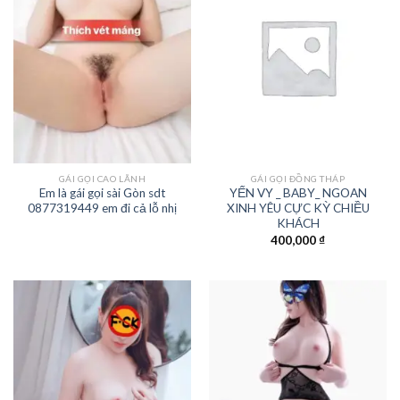
GÁI GỌI CAO LÃNH
GÁI GỌI ĐỒNG THÁP
Em là gái gọi sài Gòn sdt
YẾN VY _ BABY_ NGOAN
0877319449 em đi cả lỗ nhị
XINH YÊU CỰC KỲ CHIỀU
KHÁCH
400,000
₫