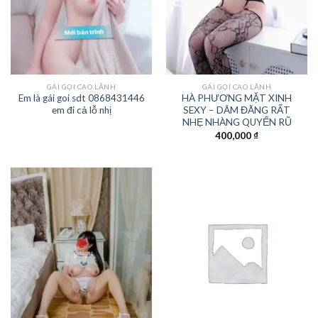
GÁI GỌI CAO LÃNH
GÁI GỌI CAO LÃNH
Em là gái goi sdt 0868431446
HÀ PHƯƠNG MẶT XINH
em đi cả lỗ nhị
SEXY – DÂM ĐÃNG RẤT
NHẸ NHÀNG QUYẾN RŨ
400,000
₫