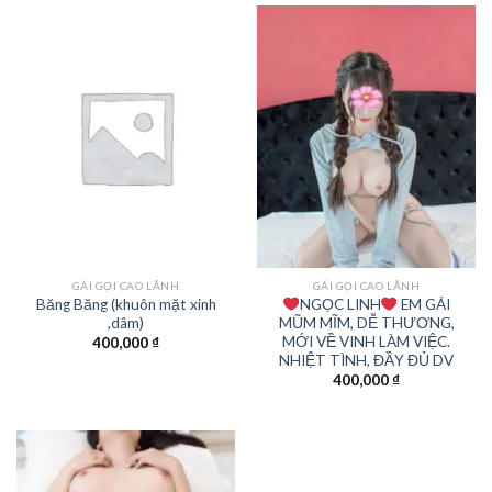
GÁI GỌI CAO LÃNH
GÁI GỌI CAO LÃNH
Băng Băng (khuôn mặt xinh
NGỌC LINH
EM GÁI
,dâm)
MŨM MĨM, DỄ THƯƠNG,
MỚI VỀ VINH LÀM VIỆC.
400,000
₫
NHIỆT TÌNH, ĐẦY ĐỦ DV
400,000
₫