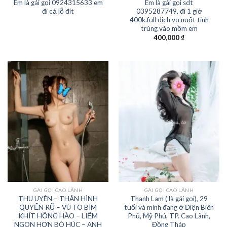
Em là gái gọi 0924315633 em
Em là gái gọi sdt
đi cả lỗ đít
0395287749, đi 1 giờ
400k.full dịch vụ nuốt tinh
trùng vào mồm em
400,000
₫
GÁI GỌI CAO LÃNH
GÁI GỌI CAO LÃNH
THU UYÊN – THÂN HÌNH
Thanh Lam ( là gái gọi), 29
QUYẾN RŨ – VÚ TO BÍM
tuổi và mình đang ở Điện Biên
KHÍT HỒNG HÀO – LIẾM
Phủ, Mỹ Phú, TP. Cao Lãnh,
NGON HƠN BÒ HÚC – ANH
Đồng Tháp