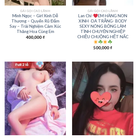
GÁI GỌI CAO LÃNH
GÁI GỌI CAO LÃNH
Minh Ngọc – Girl Xinh Dễ
Lan Chi-
EM HÀNG NON
Thương – Quyến Rũ Đắm
XINH -DA TRẮNG- BODY
Say – Trải Nghiệm Cảm Xúc
SEXY NÓNG BỎNG LÀM
Thăng Hoa Cùng Em
TÌNH CHUYÊN NGHIỆP
CHIỀU CHUỘNG HẾT NẤC
400,000
₫
500,000
₫