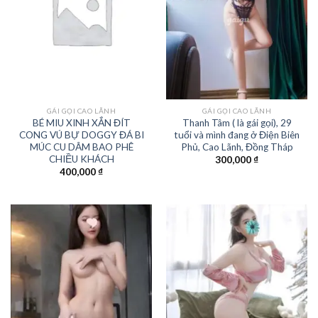
GÁI GỌI CAO LÃNH
GÁI GỌI CAO LÃNH
BÉ MIU XINH XẮN ĐÍT
Thanh Tâm ( là gái gọi), 29
CONG VÚ BỰ DOGGY ĐÁ BI
tuổi và mình đang ở Điện Biên
MÚC CU DÂM BAO PHÊ
Phủ, Cao Lãnh, Đồng Tháp
CHIỀU KHÁCH
300,000
₫
400,000
₫