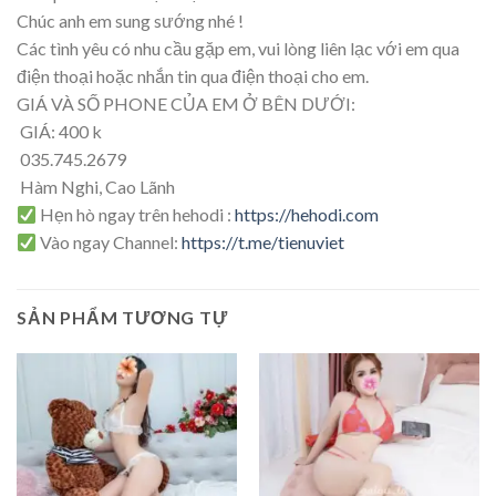
Chúc anh em sung sướng nhé !
Các tình yêu có nhu cầu gặp em, vui lòng liên lạc với em qua
điện thoại hoặc nhắn tin qua điện thoại cho em.
GIÁ VÀ SỐ PHONE CỦA EM Ở BÊN DƯỚI:
GIÁ: 400 k
035.745.2679
Hàm Nghi, Cao Lãnh
Hẹn hò ngay trên hehodi :
https://hehodi.com
Vào ngay Channel:
https://t.me/tienuviet
SẢN PHẨM TƯƠNG TỰ