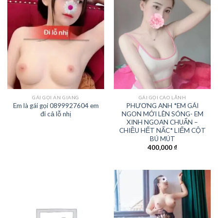
GÁI GỌI AN GIANG
GÁI GỌI CAO LÃNH
Em là gái gọi 0899927604 em
PHƯƠNG ANH *EM GÁI
đi cả lỗ nhị
NGON MỚI LÊN SÓNG- EM
XINH NGOAN CHUẨN –
CHIỀU HẾT NẤC* LIẾM CỘT
BÚ MÚT
400,000
₫