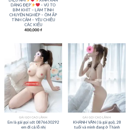
DÁNG ĐẸP
– VÚ TO
BÍM KHÍT – LÀM TÌNH
CHUYÊN NGHIÊP – ÔM ẤP
TÌNH CẢM – YÊU CHIỀU
CÁC KIỂU
400,000
₫
GÁI GỌI CAO LÃNH
GÁI GỌI CAO LÃNH
Em là gái gọi sdt 0876630292
KHÁNH VÂN ( là gái gọi), 28
em đi cả lỗ nhị
tuổi và mình đang ở Thành