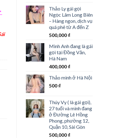
Thảo Ly gái gọi
"
Ngọc Lâm Long Biên
– Hàng ngon, dịch vụ
quá phê từ A đến Z
ái
500,000
₫
Minh Anh đang là gái
gọi tại Đồng Văn,
Hà Nam
400,000
₫
Thảo mình ở Hà Nội
500
₫
Thúy Vy ( là gái gọi),
27 tuổi và mình đang
ở Đường Lê Hồng
Phong, phường 12,
Quận 10, Sài Gòn
500,000
₫