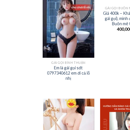
GÁI GỌI BUÔN
Giá 400k – Khá
gái gọi), mình
Buôn mê 
400,0
GÁI GỌI BÌNH THUẬN
Em là gái gọi sdt
0797340612 em đi cả lỗ
nhị