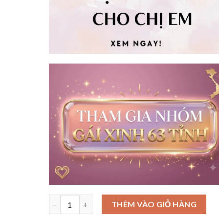
Số lượng
THÊM VÀO GIỎ HÀNG