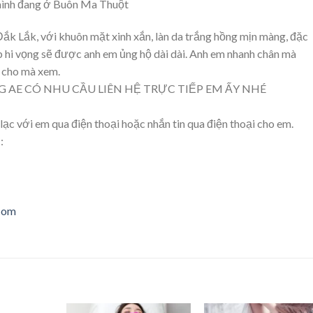
mình đang ở Buôn Ma Thuột
Đắk Lắk, với khuôn mặt xinh xắn, làn da trắng hồng mịn màng, đặc
b hi vọng sẽ được anh em ủng hộ dài dài. Anh em nhanh chân mà
 cho mà xem.
G AE CÓ NHU CẦU LIÊN HỆ TRỰC TIẾP EM ẤY NHÉ
 lạc với em qua điện thoại hoặc nhắn tin qua điện thoại cho em.
:
.com