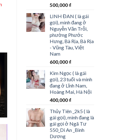
n
500,000
₫
LINH ĐAN ( là gái
gọi), mình đang ở
Nguyễn Văn Trỗi,
phường Phước
Hưng, Bà Rịa, Bà Rịa
- Vũng Tàu, Việt
Nam
600,000
₫
Kim Ngọc ( là gái
gọi), 23 tuổi và mình
đang ở Lĩnh Nam,
Hoàng Mai, Hà Nội
400,000
₫
Thủy Tiên _2k5 ( là
gái gọi), mình đang là
gái gọi ở Ngã Tư
550_Di An _Bình
Dương