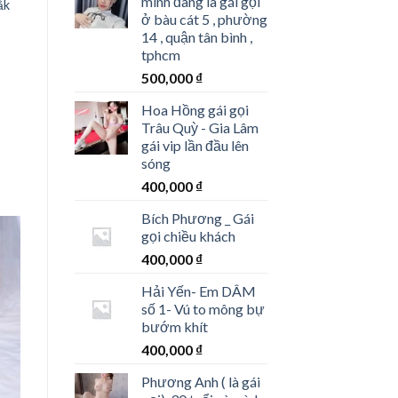
mình đang là gái gọi
ắk
ở bàu cát 5 , phường
14 , quận tân bình ,
tphcm
500,000
₫
Hoa Hồng gái gọi
Trâu Quỳ - Gia Lâm
gái vip lần đầu lên
sóng
400,000
₫
Bích Phương _ Gái
gọi chiều khách
400,000
₫
Hải Yến- Em DÂM
số 1- Vú to mông bự
bướm khít
400,000
₫
Phương Anh ( là gái