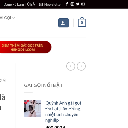
Đăng ký Làm TÚ BÀ
Newsletter
ÁI GỌI
0
GÁI
GÁI GỌI NỔI BẬT
là
Quỳnh Anh
gái gọi
n
Đà Lạt, Lâm Đồng,
nhiệt tình chuyên
nghiệp
400,000
₫