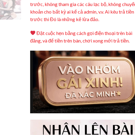
trước, không tham gia các câu lạc bộ, không chuyể
khoản cho bất kỳ ai kể cả admin, v.v. Ai kêu trả tiền
trước thì Đó là những kẻ lừa đảo.
Đặt cuộc hẹn bằng cách gọi điện thoại trên bài
đăng, và để tiền trên bàn, chơi xong mới trả tiền.