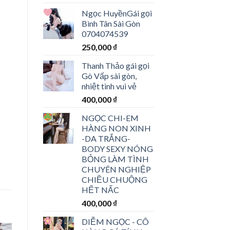
Ngọc Huyền
Gái gọi
Bình Tân Sài Gòn
0704074539
250,000
₫
Thanh Thảo gái gọi
Gò Vấp sài gòn,
nhiệt tình vui vẻ
400,000
₫
NGỌC CHI-
EM
HÀNG NON XINH
-DA TRẮNG-
BODY SEXY NÓNG
BỎNG LÀM TÌNH
CHUYÊN NGHIỆP
CHIỀU CHUỘNG
HẾT NẤC
400,000
₫
DIỄM NGỌC
- CÔ