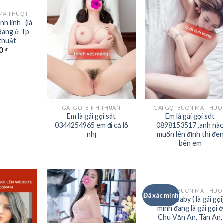
 MA THUỘT
nh linh (là
 đang ở Tp
thuật
00
₫
GÁI GỌI BÌNH THUẬN
GÁI GỌI BUÔN MA THUỘ
Em là gái gọi sdt
Em là gái gọi sdt
0344254965 em đi cả lỗ
0898153517 ,anh nà
nhị
muốn lên đỉnh thì đe
bên em
GÁI GỌI BUÔN MA THUỘ
Đã xác minh
Hà My Baby ( là gái gọi)
mình đang là gái gọi ở
Chu Văn An, Tân An,