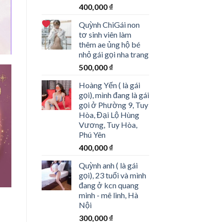
400,000
₫
Quỳnh Chi
Gái non
tơ sinh viên làm
thêm ae ủng hộ bé
nhỏ gái gọi nha trang
500,000
₫
Hoàng Yến ( là gái
gọi), mình đang là gái
gọi ở Phường 9, Tuy
Hòa, Đại Lộ Hùng
Vương, Tuy Hòa,
Phú Yên
400,000
₫
Quỳnh anh ( là gái
gọi), 23 tuổi và mình
đang ở kcn quang
minh - mê linh, Hà
Nội
300,000
₫