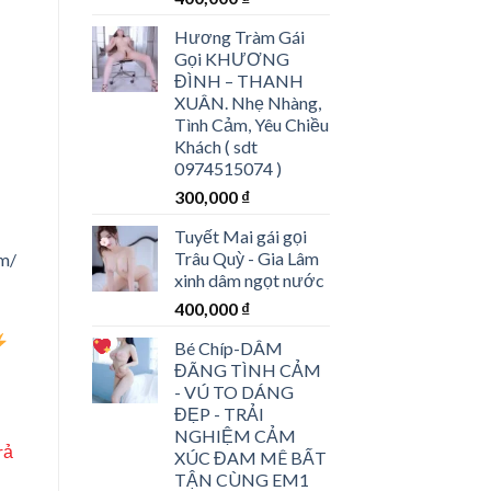
Hương Tràm Gái
Gọi KHƯƠNG
ĐÌNH – THANH
XUÂN. Nhẹ Nhàng,
Tình Cảm, Yêu Chiều
Khách ( sdt
0974515074 )
300,000
₫
Tuyết Mai gái gọi
Trâu Quỳ - Gia Lâm
om/
xinh dâm ngọt nước
400,000
₫
Bé Chíp
-DÂM
ĐÃNG TÌNH CẢM
- VÚ TO DÁNG
ĐẸP - TRẢI
NGHIỆM CẢM
rả
XÚC ĐAM MÊ BẤT
TẬN CÙNG EM1