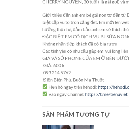
CHERRY NGUYỄN, 30 tuổi ( là gái gọi) và 
Giới thiệu đến anh em bé gái non tơ đến từ 
biệt cặp vú to tròn căng đét. Em mới lên we
hưởng thụ nhé, đảm bảo anh em sẽ thích thú
ĐẶC BIỆT EM CÓ DỊCH VỤ BJ SỮA NON
Không nhận tiếp khách đã có bia rượu
Các tình yêu có nhu cầu gặp em, vui lòng liên
GIÁ VÀ SỐ PHONE CỦA EM Ở BÊN DƯỚI
GIÁ: 600 k
093.214.5762
Điện Biên Phủ, Buôn Ma Thuột
Hẹn hò ngay trên hehodi:
https://hehodi
Vào ngay Channel:
https://t.me/tienuviet
SẢN PHẨM TƯƠNG TỰ