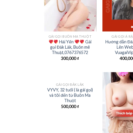
GÁI GỌI BUÔN MA THUỘT
GÁI GỌI Ả R
Hải Yến
Gái
Hướng dẫn Đă
gọi Đăk Lăk, Buôn mê
Lên Web
Thuật,0767376572
VuagaiVi
300,000
₫
400,0
GÁI GỌI ĐĂK LẮK
VYVY, 32 tuổi ( là gái gọi)
và tôi đến từ Buôn Ma
Thuột
500,000
₫