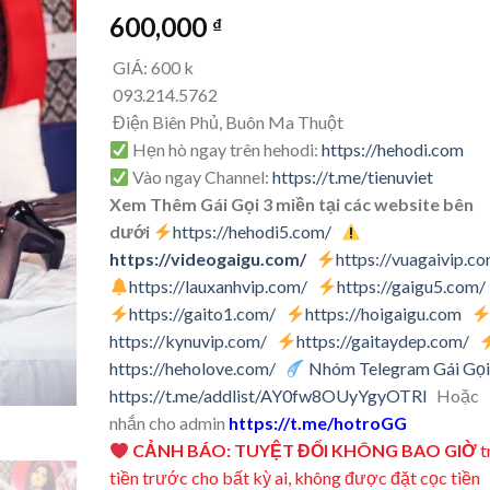
600,000
₫
GIÁ: 600 k
093.214.5762
Điện Biên Phủ, Buôn Ma Thuột
Hẹn hò ngay trên hehodi:
https://hehodi.com
Vào ngay Channel:
https://t.me/tienuviet
Xem Thêm Gái Gọi 3 miền tại các website bên
dưới
https://hehodi5.com/
https://videogaigu.com/
https://vuagaivip.c
https://lauxanhvip.com/
https://gaigu5.com/
https://gaito1.com/
https://hoigaigu.com
https://kynuvip.com/
https://gaitaydep.com/
https://heholove.com/
Nhóm Telegram Gái Gọi
https://t.me/addlist/AY0fw8OUyYgyOTRl
Hoặc
nhắn cho admin
https://t.me/hotroGG
CẢNH BÁO: TUYỆT ĐỐI KHÔNG BAO GIỜ
t
tiền trước cho bất kỳ ai, không được đặt cọc tiền