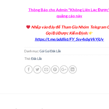
Thông Báo cho Admin "Không Liên Lạc Được
quảng cáo này
Nhấp vào đây để Tham Gia Nhóm Telegram G
Gọi Đã Được Kiểm Định
:
https://t.me/addlist/FY_5sv4xbgVkYjUy
Danh mục:
Gái Gọi Đăk Lắk
Thẻ:
Đăk Lắk