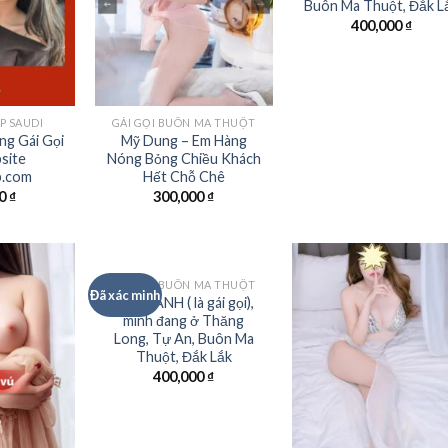
Buôn Ma Thuột, Đắk L
400,000
₫
ẬP SAUDI
GÁI GỌI BUÔN MA THUỘT
ng Gái Gọi
Mỹ Dung – Em Hàng
site
Nóng Bỏng Chiều Khách
p.com
Hết Chỗ Chê
00
₫
300,000
₫
GÁI GỌI BUÔN MA THUỘT
Đã xác minh
MINH ANH ( là gái gọi),
mình đang ở Thăng
Long, Tự An, Buôn Ma
Thuột, Đắk Lắk
400,000
₫