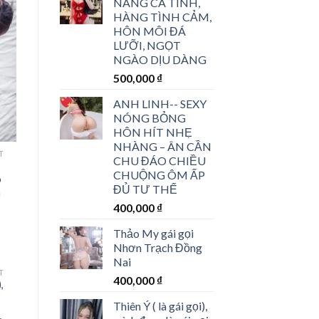
NÀNG CÁ TÍNH,
HÀNG TÌNH CẢM,
HÔN MÔI ĐÁ
LƯỠI, NGỌT
NGÀO DỊU DÀNG
500,000
₫
ANH LINH-
- SEXY
NÓNG BỎNG
HÔN HÍT NHẸ
NHÀNG – ÂN CẦN
T
CHU ĐÁO CHIỀU
CHUỘNG ÔM ẤP
o
ĐỦ TƯ THẾ
n
400,000
₫
Thảo My gái gọi
Nhơn Trạch Đồng
Nai
T
400,000
₫
,
Thiên Ý ( là gái gọi),