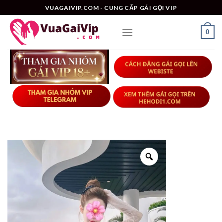
Skip
VUAGAIVIP.COM - CUNG CẤP GÁI GỌI VIP
to
content
0