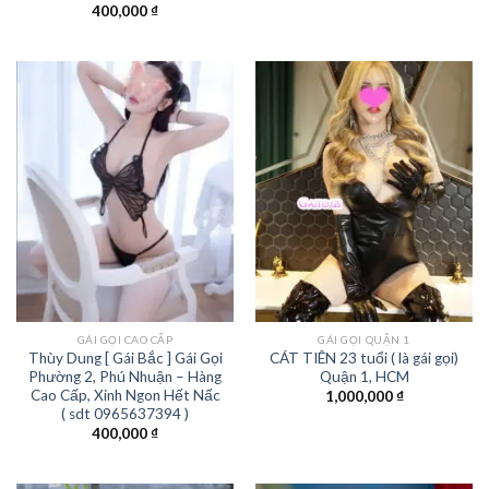
400,000
₫
GÁI GỌI CAO CẤP
GÁI GỌI QUẬN 1
Thùy Dung [ Gái Bắc ] Gái Gọi
CÁT TIÊN 23 tuổi ( là gái gọi)
Phường 2, Phú Nhuận – Hàng
Quận 1, HCM
Cao Cấp, Xinh Ngon Hết Nấc
1,000,000
₫
( sdt 0965637394 )
400,000
₫