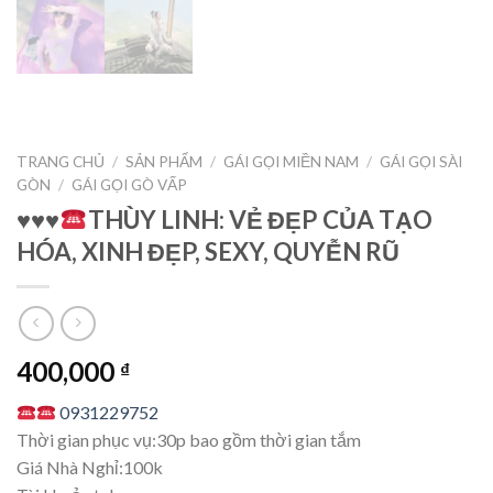
TRANG CHỦ
/
SẢN PHẨM
/
GÁI GỌI MIỀN NAM
/
GÁI GỌI SÀI
GÒN
/
GÁI GỌI GÒ VẤP
♥️
♥️
♥️
THÙY LINH: VẺ ĐẸP CỦA TẠO
HÓA, XINH ĐẸP, SEXY, QUYỄN RŨ
400,000
₫
0931229752
Thời gian phục vụ:30p bao gồm thời gian tắm
Giá Nhà Nghỉ:100k