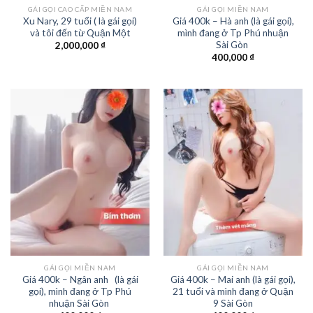
GÁI GỌI CAO CẤP MIỀN NAM
GÁI GỌI MIỀN NAM
Xu Nary, 29 tuổi ( là gái gọi)
Giá 400k – Hà anh (là gái gọi),
và tôi đến từ Quận Một
mình đang ở Tp Phú nhuận
Sài Gòn
2,000,000
₫
400,000
₫
GÁI GỌI MIỀN NAM
GÁI GỌI MIỀN NAM
Giá 400k – Ngân anh (là gái
Giá 400k – Mai anh (là gái gọi),
gọi), mình đang ở Tp Phú
21 tuổi và mình đang ở Quận
nhuận Sài Gòn
9 Sài Gòn