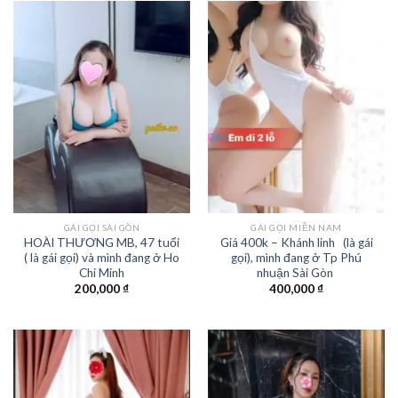
GÁI GỌI SÀI GÒN
GÁI GỌI MIỀN NAM
HOÀI THƯƠNG MB, 47 tuổi
Giá 400k – Khánh linh (là gái
( là gái gọi) và mình đang ở Ho
gọi), mình đang ở Tp Phú
Chi Minh
nhuận Sài Gòn
200,000
₫
400,000
₫