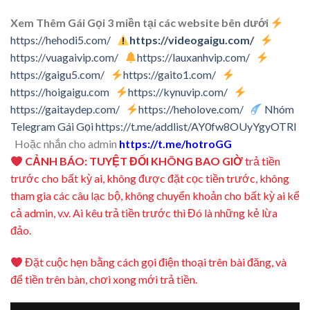
Xem Thêm Gái Gọi 3 miền tại các website bên dưới
https://hehodi5.com/
https://videogaigu.com/
https://vuagaivip.com/
https://lauxanhvip.com/
https://gaigu5.com/
https://gaito1.com/
https://hoigaigu.com
https://kynuvip.com/
https://gaitaydep.com/
https://heholove.com/
Nhóm
Telegram Gái Gọi
https://t.me/addlist/AY0fw8OUyYgyOTRl
Hoặc nhắn cho admin
https://t.me/hotroGG
CẢNH BÁO: TUYỆT ĐỐI KHÔNG BAO GIỜ
trả tiền
trước cho bất kỳ ai, không được đặt cọc tiền trước, không
tham gia các câu lạc bộ, không chuyển khoản cho bất kỳ ai kể
cả admin, v.v. Ai kêu trả tiền trước thì Đó là những kẻ lừa
đảo.
Đặt cuộc hẹn bằng cách gọi điện thoại trên bài đăng, và
để tiền trên bàn, chơi xong mới trả tiền.