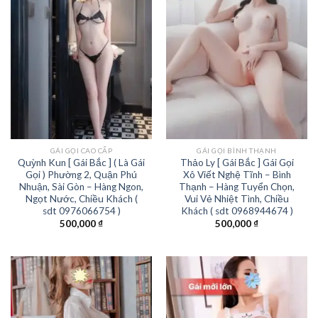
GÁI GỌI CAO CẤP
GÁI GỌI BÌNH THẠNH
Quỳnh Kun [ Gái Bắc ] ( Là Gái
Thảo Ly [ Gái Bắc ] Gái Gọi
Gọi ) Phường 2, Quận Phú
Xô Viết Nghệ Tĩnh – Bình
Nhuận, Sài Gòn – Hàng Ngon,
Thạnh – Hàng Tuyển Chọn,
Ngọt Nước, Chiều Khách (
Vui Vẻ Nhiệt Tình, Chiều
sdt 0976066754 )
Khách ( sdt 0968944674 )
500,000
₫
500,000
₫