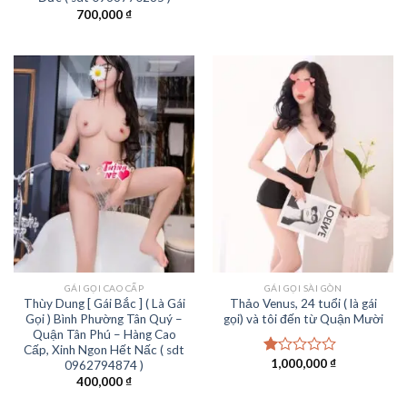
700,000
₫
GÁI GỌI CAO CẤP
GÁI GỌI SÀI GÒN
Thùy Dung [ Gái Bắc ] ( Là Gái
Thảo Venus, 24 tuổi ( là gái
Gọi ) Bình Phường Tân Quý –
gọi) và tôi đến từ Quận Mười
Quận Tân Phú – Hàng Cao
Cấp, Xinh Ngon Hết Nấc ( sdt
1,000,000
₫
0962794874 )
Được
xếp
400,000
₫
hạng