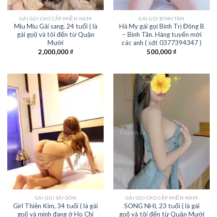
GÁI GỌI CAO CẤP MIỀN NAM
GÁI GỌI BÌNH TÂN
Miu Miu Gái sang, 24 tuổi ( là
Hà My gái gọi Bình Trị Đông B
gái gọi) và tôi đến từ Quận
– Bình Tân. Hàng tuyển mời
Mười
các anh ( sdt 0377394347 )
2,000,000
₫
500,000
₫
GÁI GỌI SÀI GÒN
GÁI GỌI CAO CẤP MIỀN NAM
Girl Thiên Kim, 34 tuổi ( là gái
SONG NHI, 23 tuổi ( là gái
gọi) và mình đang ở Ho Chi
gọi) và tôi đến từ Quận Mười