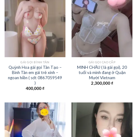
GÁI GỌI BÌNH TÂN
GÁI GỌI CAO CẤP
Quỳnh Hoa gái gọi Tân Tạo –
MINH CHÂU ( là gái gọi), 20
Bình Tân em gái trẻ xinh –
tuổi và mình đang ở Quận
ngoan hiền ( sdt 0867059549
Mười Vietnam
)
2,300,000
₫
400,000
₫