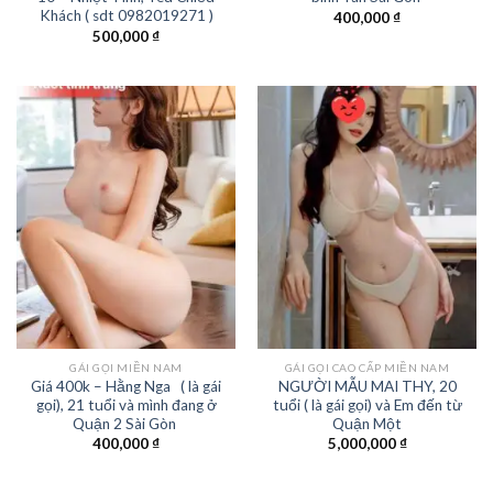
Khách ( sdt 0982019271 )
400,000
₫
500,000
₫
GÁI GỌI MIỀN NAM
GÁI GỌI CAO CẤP MIỀN NAM
Giá 400k – Hằng Nga ( là gái
NGƯỜI MẪU MAI THY, 20
gọi), 21 tuổi và mình đang ở
tuổi ( là gái gọi) và Em đến từ
Quận 2 Sài Gòn
Quận Một
400,000
₫
5,000,000
₫