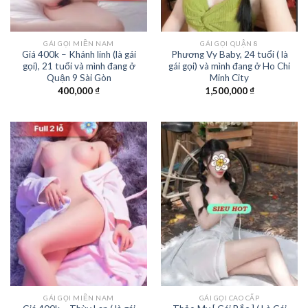
GÁI GỌI MIỀN NAM
GÁI GỌI QUẬN 8
Giá 400k – Khánh linh (là gái
Phương Vy Baby, 24 tuổi ( là
gọi), 21 tuổi và mình đang ở
gái gọi) và mình đang ở Ho Chi
Quận 9 Sài Gòn
Minh City
400,000
₫
1,500,000
₫
GÁI GỌI MIỀN NAM
GÁI GỌI CAO CẤP