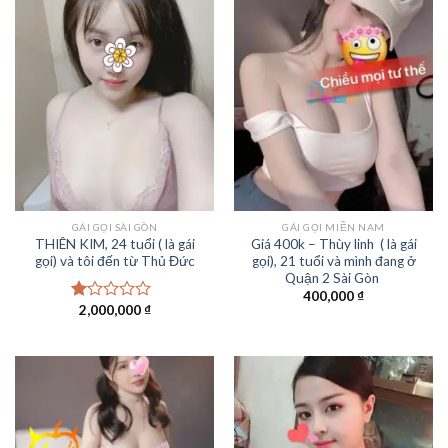
GÁI GỌI SÀI GÒN
GÁI GỌI MIỀN NAM
THIÊN KIM, 24 tuổi ( là gái
Giá 400k – Thùy linh ( là gái
gọi) và tôi đến từ Thủ Đức
gọi), 21 tuổi và mình đang ở
Quận 2 Sài Gòn
400,000
₫
2,000,000
₫
Được
xếp
hạng
1.00
5
sao