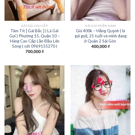
GÁI GỌI CAO CẤP
GÁI GỌI MIỀN NAM
Tâm Tít [ Gái Bắc ] ( Là Gái
Giá 400k – Hằng Quỳnh ( là
Gọi ) Phường 15, Quận 10 –
gái gọi), 21 tuổi và mình đang
Hàng Cao Cấp Lần Đầu Lên
ở Quận 2 Sài Gòn
Sóng ( sdt 0969155270 )
400,000
₫
700,000
₫