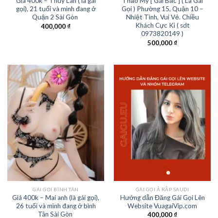
Giá 400k – Thùy Lan ( là gái
Thảo My [ Gái Bắc ] ( Là Gái
gọi), 21 tuổi và mình đang ở
Gọi ) Phường 15, Quận 10 –
Quận 2 Sài Gòn
Nhiệt Tình, Vui Vẻ. Chiều
Khách Cực Kì ( sdt
400,000
₫
0973820149 )
500,000
₫
GÁI GỌI BÌNH TÂN
GÁI GỌI Ả RẬP SAUDI
Giá 400k – Mai anh (là gái gọi),
Hướng dẫn Đăng Gái Gọi Lên
26 tuổi và mình đang ở bình
Website VuagaiVip.com
Tân Sài Gòn
400,000
₫