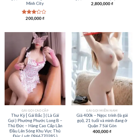
Minh City
2,800,000
₫
200,000
₫
Được
xếp
hạng
3.00
5
sao
GÁI GỌI CAO CẤP
GÁI GỌI MIỀN NAM
Thư Kỳ [ Gái Bắc ] ( Là Gái
Giá 400k – Ngọc trinh (là gái
Gọi ) Phường Phước Long B –
gọi), 21 tuổi và mình đang ở
Thủ Đức – Hàng Cao Cấp Lần
Quận 7 Sài Gòn
Đầu Lên Sóng Khu Vực Thủ
400,000
₫
Đức ( sdt 0966770285 )