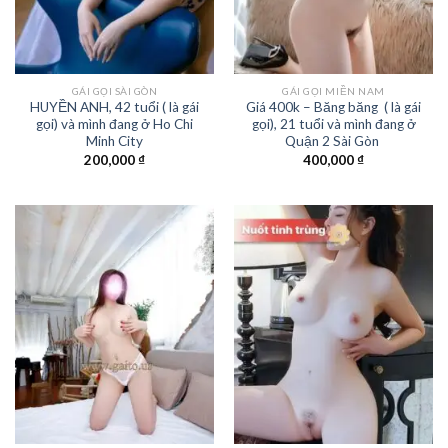
GÁI GỌI SÀI GÒN
GÁI GỌI MIỀN NAM
HUYỀN ANH, 42 tuổi ( là gái
Giá 400k – Băng băng ( là gái
gọi) và mình đang ở Ho Chi
gọi), 21 tuổi và mình đang ở
Minh City
Quận 2 Sài Gòn
200,000
₫
400,000
₫