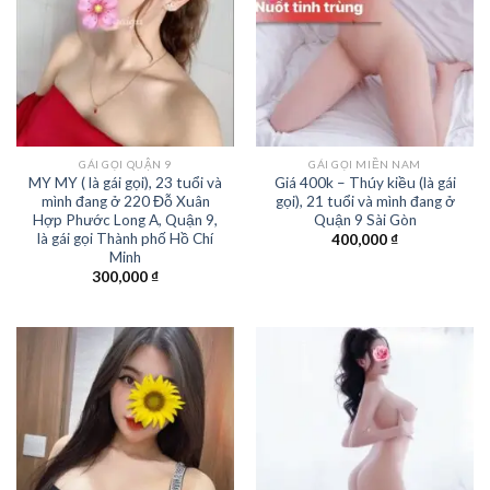
GÁI GỌI QUẬN 9
GÁI GỌI MIỀN NAM
MY MY ( là gái gọi), 23 tuổi và
Giá 400k – Thúy kiều (là gái
mình đang ở 220 Đỗ Xuân
gọi), 21 tuổi và mình đang ở
Hợp Phước Long A, Quận 9,
Quận 9 Sài Gòn
là gái gọi Thành phố Hồ Chí
400,000
₫
Minh
300,000
₫