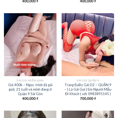
400,000
₫
400,000
₫
GÁI GỌI MIỀN NAM
GÁI GỌI QUẬN 9
Giá 400k – Ngọc trinh (là gái
Trang BaBy Gái D2 – QUẬN 9
gọi), 21 tuổi và mình đang ở
– ( Là Gái Gọi ) Em Người Mẫu
Quận 9 Sài Gòn
Đi Khách ( sdt 0983895145 )
400,000
₫
700,000
₫