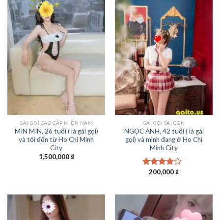
GÁI GỌI CAO CẤP MIỀN NAM
GÁI GỌI SÀI GÒN
MIN MIN, 26 tuổi ( là gái gọi)
NGỌC ANH, 42 tuổi ( là gái
và tôi đến từ Ho Chi Minh
gọi) và mình đang ở Ho Chi
City
Minh City
1,500,000
₫
200,000
₫
Được
xếp
hạng
3.50
5
sao