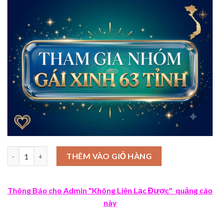
Số lượng
THÊM VÀO GIỎ HÀNG
Thông Báo cho Admin "Không Liên Lạc Được" quảng cáo
này