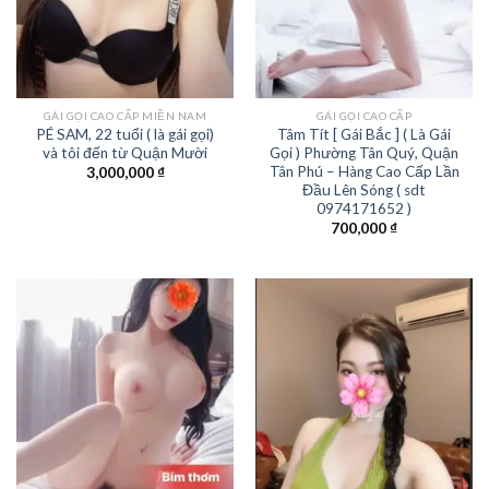
GÁI GỌI CAO CẤP MIỀN NAM
GÁI GỌI CAO CẤP
PÉ SAM, 22 tuổi ( là gái gọi)
Tâm Tít [ Gái Bắc ] ( Là Gái
và tôi đến từ Quận Mười
Gọi ) Phường Tân Quý, Quận
Tân Phú – Hàng Cao Cấp Lần
3,000,000
₫
Đầu Lên Sóng ( sdt
0974171652 )
700,000
₫