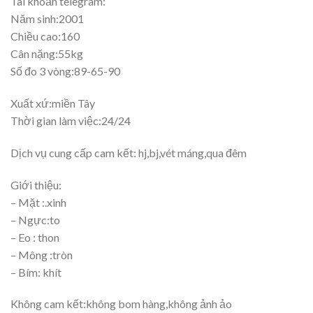
Tài khoản telegram:
Năm sinh:2001
Chiều cao:160
Cân nặng:55kg
Số đo 3 vòng:89-65-90
Xuất xứ:miền Tây
Thời gian làm việc:24/24
Dịch vụ cung cấp cam kết: hj,bj,vét máng,qua đêm
Giới thiệu:
– Mặt :.xinh
– Ngực:to
– Eo : thon
– Mông :tròn
– Bím: khít
Không cam kết:không bom hàng,không ảnh ảo