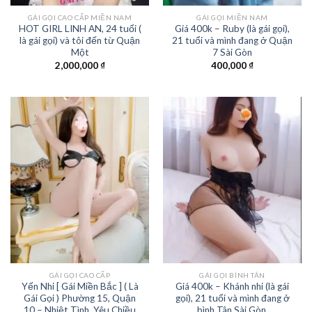
GÁI GỌI CAO CẤP MIỀN NAM
GÁI GỌI MIỀN NAM
HOT GIRL LINH AN, 24 tuổi (
Giá 400k – Ruby (là gái gọi),
là gái gọi) và tôi đến từ Quận
21 tuổi và mình đang ở Quận
Một
7 Sài Gòn
2,000,000
₫
400,000
₫
GÁI GỌI CAO CẤP
GÁI GỌI BÌNH TÂN
Yến Nhi [ Gái Miền Bắc ] ( Là
Giá 400k – Khánh nhi (là gái
Gái Gọi ) Phường 15, Quận
gọi), 21 tuổi và mình đang ở
10 – Nhiệt Tình, Yêu Chiều
bình Tân Sài Gòn