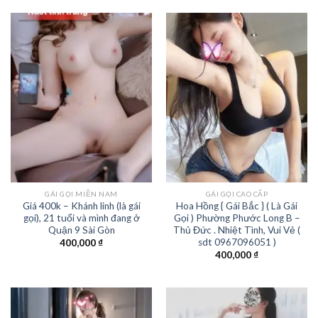
1.00
5
sao
GÁI GỌI MIỀN NAM
GÁI GỌI CAO CẤP
Giá 400k – Khánh linh (là gái
Hoa Hồng { Gái Bắc } ( Là Gái
gọi), 21 tuổi và mình đang ở
Gọi ) Phường Phước Long B –
Quận 9 Sài Gòn
Thủ Đức . Nhiệt Tình, Vui Vẻ (
sdt 0967096051 )
400,000
₫
400,000
₫