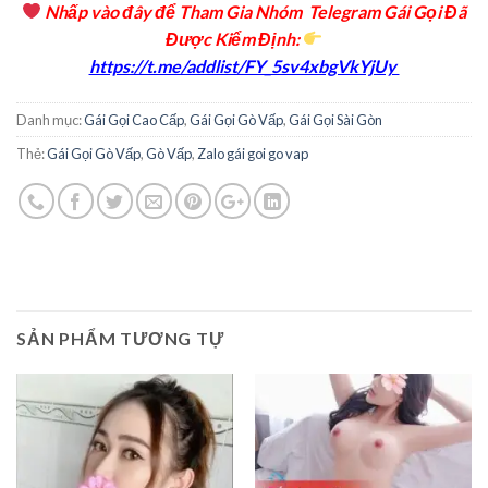
Nhấp vào đây để Tham Gia Nhóm Telegram Gái Gọi Đã
Được Kiểm Định
:
https://t.me/addlist/FY_5sv4xbgVkYjUy
Danh mục:
Gái Gọi Cao Cấp
,
Gái Gọi Gò Vấp
,
Gái Gọi Sài Gòn
Thẻ:
Gái Gọi Gò Vấp
,
Gò Vấp
,
Zalo gái goi go vap
SẢN PHẨM TƯƠNG TỰ