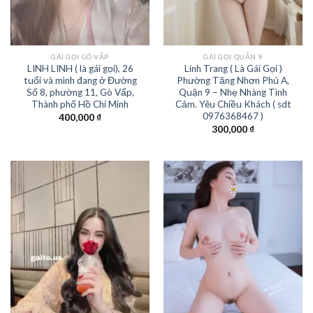
GÁI GỌI GÒ VẤP
GÁI GỌI QUẬN 9
LINH LINH ( là gái gọi), 26
Linh Trang ( Là Gái Gọi )
tuổi và mình đang ở Đường
Phường Tăng Nhơn Phú A,
Số 8, phường 11, Gò Vấp,
Quận 9 – Nhẹ Nhàng Tình
Thành phố Hồ Chí Minh
Cảm. Yêu Chiều Khách ( sdt
0976368467 )
400,000
₫
300,000
₫