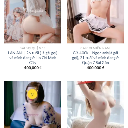
GÁI GỌI QUẬN 10
GÁI GỌI MIỀN NAM
LAN ANH, 26 tuổi ( là gái gọi)
Giá 400k – Ngọc anh(là gái
và mình đang ở Ho Chi Minh
gọi), 21 tuổi và mình đang ở
City
Quận 7 Sài Gòn
400,000
₫
400,000
₫