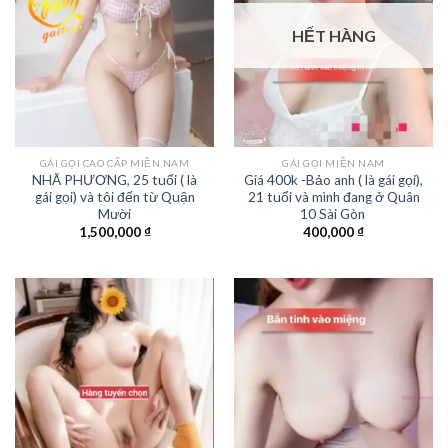
HẾT HÀNG
GÁI GỌI CAO CẤP MIỀN NAM
GÁI GỌI MIỀN NAM
NHÃ PHƯƠNG, 25 tuổi ( là
Giá 400k -Bảo anh ( là gái gọi),
gái gọi) và tôi đến từ Quận
21 tuổi và mình đang ở Quân
Mười
10 Sài Gòn
1,500,000
₫
400,000
₫