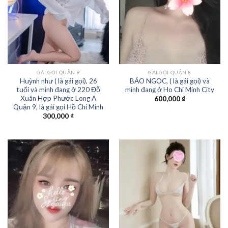
GÁI GỌI QUẬN 9
GÁI GỌI QUẬN 8
Huỳnh như ( là gái gọi), 26
BẢO NGỌC, ( là gái gọi) và
tuổi và mình đang ở 220 Đỗ
mình đang ở Ho Chi Minh City
Xuân Hợp Phước Long A
600,000
₫
Quận 9, là gái gọi Hồ Chí Minh
300,000
₫