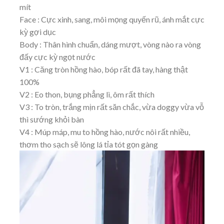
mít
Face : Cực xinh, sang, môi mọng quyến rũ, ánh mắt cực
kỳ gợi dục
Body : Thân hình chuẩn, dáng mượt, vòng nào ra vòng
đấy cực kỳ ngọt nước
V1 : Căng tròn hồng hào, bóp rất đã tay, hàng thật
100%
V2 : Eo thon, bụng phẳng lì, ôm rất thích
V3 : To tròn, trắng mịn rất săn chắc, vừa doggy vừa vỗ
thì sướng khỏi bàn
V4 : Múp máp, mu to hồng hào, nước nôi rất nhiều,
thơm tho sạch sẽ lông lá tỉa tót gọn gàng