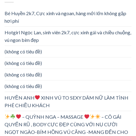
Bé Huyền 2k7, Cực xinh và ngoan, hàng mới lớn không gặp
hơi phí
Hotgirl Ngọc Lan, sinh viên 2k7, cực xinh gái và chiều chuộng,
vú ngon bím đẹp
(không có tiêu đề)
(không có tiêu đề)
(không có tiêu đề)
(không có tiêu đề)
HUYỀN ANH
XINH VÚ TO SEXY DÂM NỮ LÀM TÌNH
PHÊ CHIỀU KHÁCH
– QUỲNH NGA – MASSAGE
– CÔ GÁI
QUYẾN RŨ , BODY CỰC ĐẸP CÙNG VỚI NỤ CƯỜI
NGỌT NGÀO-BÍM HỒNG VÚ CĂNG -MANG ĐẾN CHO