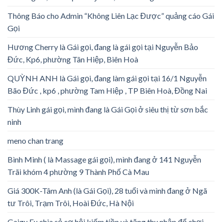
Thông Báo cho Admin “Không Liên Lạc Được” quảng cáo Gái
Gọi
Hương Cherry là Gái gọi, đang là gái gọi tại Nguyễn Bảo
Đức, Kp6, phường Tân Hiệp, Biên Hoà
QUỲNH ANH là Gái gọi, đang làm gái gọi tại 16/1 Nguyễn
Bão Đức , kp6 , phường Tam Hiệp , TP Biên Hoà, Đồng Nai
Thùy Linh gái gọi, mình đang là Gái Gọi ở siêu thị từ sơn bắc
ninh
meno chan trang
Bình Minh ( là Massage gái gọi), mình đang ở 141 Nguyễn
Trãi khóm 4 phường 9 Thành Phố Cà Mau
Giá 300K-Tâm Anh (là Gái Gọi), 28 tuổi và mình đang ở Ngã
tư Trôi, Trạm Trôi, Hoài Đức, Hà Nội
Gaigu.Eu chia sẻ cơ hội kiếm tiền và tăng thu nhập để chơi