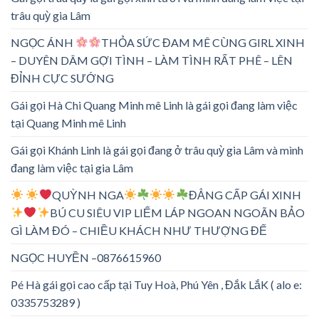
trâu quỳ gia Lâm
NGỌC ÁNH
THỎA SỨC ĐAM MÊ CÙNG GIRL XINH
– DUYÊN DÂM GỢI TÌNH – LÀM TÌNH RẤT PHÊ – LÊN
ĐỈNH CỰC SƯỚNG
Gái gọi Hà Chi Quang Minh mê Linh là gái gọi đang làm việc
tại Quang Minh mê Linh
Gái gọi Khánh Linh là gái gọi đang ở trâu quỳ gia Lâm và mình
đang làm việc tại gia Lâm
QUỲNH NGA
ĐẲNG CẤP GÁI XINH
BÚ CU SIÊU VIP LIẾM LÁP NGOAN NGOÃN BẢO
GÌ LÀM ĐÓ – CHIỀU KHÁCH NHƯ THƯỢNG ĐẾ
NGỌC HUYỀN –0876615960
Pé Hà gái gọi cao cấp tại Tuy Hoà, Phú Yên , Đắk LắK ( alo e:
0335753289 )