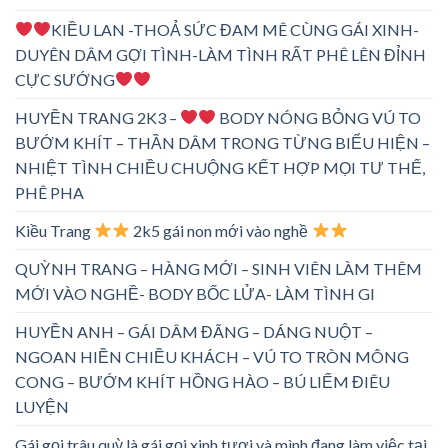
KIỀU LAN -THOẢ SỨC ĐAM MÊ CÙNG GÁI XINH-
DUYÊN DÂM GỢI TÌNH-LÀM TÌNH RẤT PHÊ LÊN ĐỈNH
CỰC SƯỚNG
HUYỀN TRANG 2K3 –
BODY NÓNG BỎNG VÚ TO
BƯỚM KHÍT – THẦN DÂM TRONG TỪNG BIỂU HIỆN –
NHIỆT TÌNH CHIỀU CHUỘNG KẾT HỢP MỌI TƯ THẾ,
PHÊ PHA
Kiều Trang
2k5 gái non mới vào nghề
QUỲNH TRANG – HÀNG MỚI – SINH VIÊN LÀM THÊM
MỚI VÀO NGHỀ- BODY BỐC LỬA- LÀM TÌNH GI
HUYỀN ANH – GÁI DÂM ĐÃNG – DÁNG NUỘT –
NGOAN HIỀN CHIỀU KHÁCH – VÚ TO TRÒN MÔNG
CONG – BƯỚM KHÍT HỒNG HÀO – BÚ LIẾM ĐIÊU
LUYỆN
Gái gọi trâu quỳ là gái gọi xinh tươi và mình đang làm việc tại