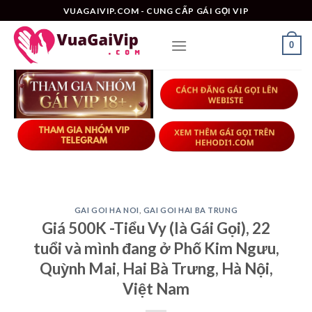
Skip
VUAGAIVIP.COM - CUNG CẤP GÁI GỌI VIP
to
content
0
GAI GOI HA NOI
,
GAI GOI HAI BA TRUNG
Giá 500K -Tiểu Vy (là Gái Gọi), 22
tuổi và mình đang ở Phố Kim Ngưu,
Quỳnh Mai, Hai Bà Trưng, Hà Nội,
Việt Nam