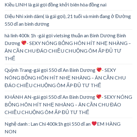
Kiều LINH là gái gọi đồng khởi biên hòa đồng nai
Diệu Nhi xinh dâm( là gái gọi), 21 tuổi và mình đang ở Đường
550 dĩ an bình dương
hà linh 400k 1h -gái gọi vietsing thuận an Bình Dương Bình
Dương
- SEXY NÓNG BỎNG HÔN HÍT NHẸ NHÀNG –
ÂN CẦN CHU ĐÁO CHIỀU CHUỘNG ÔM ẤP ĐỦ TƯ
THẾ
Quỳnh Trang-gái gọi 550 dĩ An Bình Dương
- SEXY
NÓNG BỎNG HÔN HÍT NHẸ NHÀNG – ÂN CẦN CHU
ĐÁO CHIỀU CHUỘNG ÔM ẤP ĐỦ TƯ THẾ
KHÁNH AN-gái gọi 550 dĩ An Bình Dương
- SEXY NÓNG
BỎNG HÔN HÍT NHẸ NHÀNG – ÂN CẦN CHU ĐÁO
CHIỀU CHUỘNG ÔM ẤP ĐỦ TƯ THẾ
Nghệ danh : Lan Chi 400k1h gọi 550 dĩ an
EM HÀNG
NON