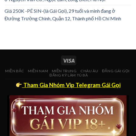
Giá 250K -PÉ SIN-(là Gái Gọi), 29 tuổi và mình đang ở
Đường Trường Chinh, Quận 12, Thành phố Hồ Chí Minh
MIỀN BẮC
MIỀN NAM
MIỀN TRUNG
CHÂU ÂU
ĐĂNG GÁI GỌI
ĐĂNG KÝ LÀM TÚ BÀ
Tham Gia Nhóm Vip Telegram Gái Gọi