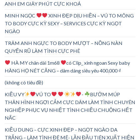
ANH EM GIÂY PHÚT CỰC KHOÁ
MINH NGỌC
XINH ĐẸP DỊU HIỀN – VÚ TO MÔNG
TO BODY CỰC KỲ SEXY – SERVICES CỰC KỲ NGỌT
NGÀO
TRÂM ANH NGỰC TO BODY MƯỢT – NỒNG NÀN
QUYẾN RŨ LÀM TÌNH CỰC PHÊ
HÀ MY chân dài 1m68
có Clip_ xinh ngoan Sexy baby
HÀNG HỌ NÉT CĂNG – dâm dáng siêu yêu 400,000 ₫
(không có tiêu đề)
KIỀU VY
VÚ TO
-
BƯỚM MÚP
THÂN HÌNH NGỢI CẢM CỰC DÂM LÀM TÌNH CHUYÊN
NGHIỆP PHỤC VỤ NHIỆT TÌNH CHIỀU CHUỘNG HẾT
NẤC
KIỀU DUNG – CỰC XINH ĐẸP – NGỌT NGÀO DA
TRẮNG – LÀM TÌNH ĐÊ MÊ- LẦN ĐẦU TIÊN XUẤT HIỆN