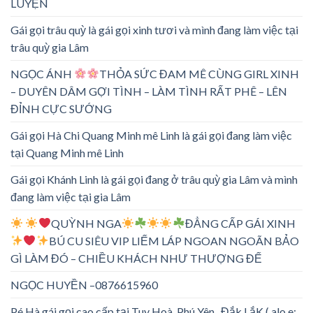
LUYỆN
Gái gọi trâu quỳ là gái gọi xinh tươi và mình đang làm việc tại
trâu quỳ gia Lâm
NGỌC ÁNH
THỎA SỨC ĐAM MÊ CÙNG GIRL XINH
– DUYÊN DÂM GỢI TÌNH – LÀM TÌNH RẤT PHÊ – LÊN
ĐỈNH CỰC SƯỚNG
Gái gọi Hà Chi Quang Minh mê Linh là gái gọi đang làm việc
tại Quang Minh mê Linh
Gái gọi Khánh Linh là gái gọi đang ở trâu quỳ gia Lâm và mình
đang làm việc tại gia Lâm
QUỲNH NGA
ĐẲNG CẤP GÁI XINH
BÚ CU SIÊU VIP LIẾM LÁP NGOAN NGOÃN BẢO
GÌ LÀM ĐÓ – CHIỀU KHÁCH NHƯ THƯỢNG ĐẾ
NGỌC HUYỀN –0876615960
Pé Hà gái gọi cao cấp tại Tuy Hoà, Phú Yên , Đắk LắK ( alo e: