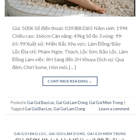
Giá: 500K Số điện thoại: 0393883365 Năm sinh: 1994
Chiều cao: 166cm Cân nặng: 49kg Số đo 3 vòng: 99-
65-99 Xuất xứ: Miền Bắc Khu vực: Lâm Đồng/Bảo
Lộc Địa chỉ: Phạm Ngọc Thạch, Lộc Sơn, Bảo Lộc, Lâm
Đồng Làm việc: 8H Sáng đến 2H Khuya Dịch vụ: Qua
đêm, Chơi Some, Hôn môi, […]
CONTINUE READING
→
Posted in
Gai Goi Bao Loc
,
Gai Goi Lam Dong
,
Gai Goi Mien Trung
|
Tagged
Gai Goi Bao Loc
,
Gai Goi Lam Dong
Leave a comment
GAI GOI BAO LOC
,
GAI GOI LAM DONG
,
GAI GOI MIEN TRUNG