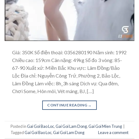
Giá: 350K Số điện thoại: 0356280190 Năm sinh: 1992
Chiều cao: 159cm Cân nặng: 49kg Số đo 3 vòng: 85-
67-90 Xuất xứ: Miền Bắc Khu vực: Lâm Đồng/Bảo
Lộc Địa chỉ: Nguyễn Công Trứ, Phường 2, Bảo Lộc,
Lâm Đồng Làm việc: 8h_3h sáng Dịch vụ: Qua đêm,
Chơi Some, Hôn môi, Vét máng, BJ, […]
CONTINUE READING
→
Posted in
Gai Goi Bao Loc
,
Gai Goi Lam Dong
,
Gai Goi Mien Trung
|
Tagged
Gai Goi Bao Loc
,
Gai Goi Lam Dong
Leave a comment