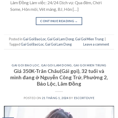
Lâm Đồng Làm việc: 24/24 Dịch vụ: Qua đêm, Chơi
Some, Hôn môi, Vét máng, BJ, Hôn […]
CONTINUE READING
→
Posted in
Gai Goi Bao Loc
,
Gai Goi Lam Dong
,
Gai Goi Mien Trung
|
Tagged
Gai Goi Bao Loc
,
Gai Goi Lam Dong
Leave a comment
GAI GOI BAO LOC
,
GAI GOI LAM DONG
,
GAI GOI MIEN TRUNG
Giá 350K-Trân Châu(Gái gọi), 32 tuổi và
mình đang ở Nguyễn Công Trứ, Phường 2,
Bảo Lộc, Lâm Đồng
POSTED ON
21 THÁNG 1, 2024
BY
ESCORTDUYE