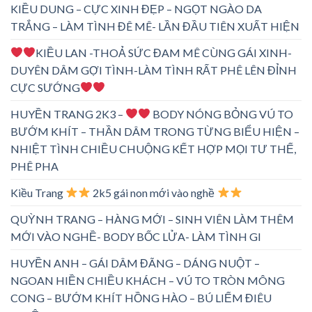
KIỀU DUNG – CỰC XINH ĐẸP – NGỌT NGÀO DA
TRẮNG – LÀM TÌNH ĐÊ MÊ- LẦN ĐẦU TIÊN XUẤT HIỆN
KIỀU LAN -THOẢ SỨC ĐAM MÊ CÙNG GÁI XINH-
DUYÊN DÂM GỢI TÌNH-LÀM TÌNH RẤT PHÊ LÊN ĐỈNH
CỰC SƯỚNG
HUYỀN TRANG 2K3 –
BODY NÓNG BỎNG VÚ TO
BƯỚM KHÍT – THẦN DÂM TRONG TỪNG BIỂU HIỆN –
NHIỆT TÌNH CHIỀU CHUỘNG KẾT HỢP MỌI TƯ THẾ,
PHÊ PHA
Kiều Trang
2k5 gái non mới vào nghề
QUỲNH TRANG – HÀNG MỚI – SINH VIÊN LÀM THÊM
MỚI VÀO NGHỀ- BODY BỐC LỬA- LÀM TÌNH GI
HUYỀN ANH – GÁI DÂM ĐÃNG – DÁNG NUỘT –
NGOAN HIỀN CHIỀU KHÁCH – VÚ TO TRÒN MÔNG
CONG – BƯỚM KHÍT HỒNG HÀO – BÚ LIẾM ĐIÊU