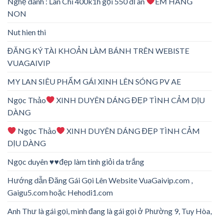
Nghệ danh : Lan Chi 400k1h gọi 550 dĩ an
EM HÀNG
NON
Nut hien thi
ĐĂNG KÝ TÀI KHOẢN LÀM BÁNH TRÊN WEBISTE
VUAGAIVIP
MY LAN SIÊU PHẨM GÁI XINH LÊN SÓNG PV AE
Ngọc Thảo
XINH DUYÊN DÁNG ĐẸP TÌNH CẢM DỊU
DÀNG
Ngọc Thảo
XINH DUYÊN DÁNG ĐẸP TÌNH CẢM
DỊU DÀNG
Ngọc duyên ♥️♥️đẹp làm tinh giỏi da trắng
Hướng dẫn Đăng Gái Gọi Lên Website VuaGaivip.com ,
Gaigu5.com hoặc Hehodi1.com
Anh Thư là gái gọi, mình đang là gái gọi ở Phường 9, Tuy Hòa,