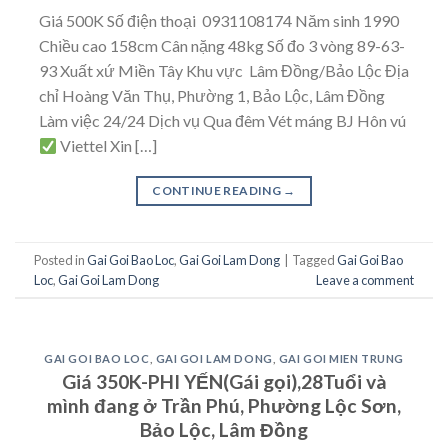
Giá 500K Số điện thoại 0931108174 Năm sinh 1990
Chiều cao 158cm Cân nặng 48kg Số đo 3 vòng 89-63-
93 Xuất xứ Miền Tây Khu vực Lâm Đồng/Bảo Lộc Địa
chỉ Hoàng Văn Thụ, Phường 1, Bảo Lộc, Lâm Đồng
Làm việc 24/24 Dịch vụ Qua đêm Vét máng BJ Hôn vú
Viettel Xin […]
CONTINUE READING
→
Posted in
Gai Goi Bao Loc
,
Gai Goi Lam Dong
|
Tagged
Gai Goi Bao
Loc
,
Gai Goi Lam Dong
Leave a comment
GAI GOI BAO LOC
,
GAI GOI LAM DONG
,
GAI GOI MIEN TRUNG
Giá 350K-PHI YẾN(Gái gọi),28Tuổi và
mình đang ở Trần Phú, Phường Lộc Sơn,
Bảo Lộc, Lâm Đồng