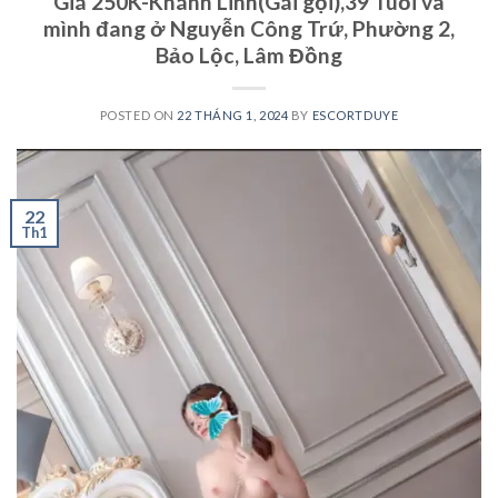
Giá 250K-Khánh Linh(Gái gọi),39 Tuổi và
mình đang ở Nguyễn Công Trứ, Phường 2,
Bảo Lộc, Lâm Đồng
POSTED ON
22 THÁNG 1, 2024
BY
ESCORTDUYE
22
Th1