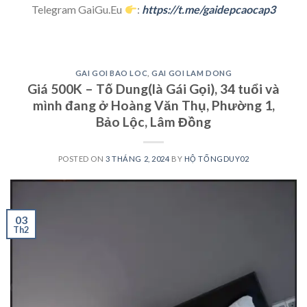
Telegram GaiGu.Eu
:
https://t.me/gaidepcaocap3
GAI GOI BAO LOC
,
GAI GOI LAM DONG
Giá 500K – Tố Dung(là Gái Gọi), 34 tuổi và
mình đang ở Hoàng Văn Thụ, Phường 1,
Bảo Lộc, Lâm Đồng
POSTED ON
3 THÁNG 2, 2024
BY
HỘ TỐNGDUY02
03
Th2