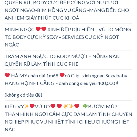
QUYẾN RŨ , BODY CỰC ĐẸP CÙNG VỚI NỤ CƯỜI
NGỌT NGÀO-BÍM HỒNG VÚ CĂNG -MANG ĐẾN CHO
ANH EM GIÂY PHÚT CỰC KHOÁ
MINH NGỌC
XINH ĐẸP DỊU HIỀN – VÚ TO MÔNG
TO BODY CỰC KỲ SEXY – SERVICES CỰC KỲ NGỌT
NGÀO
TRÂM ANH NGỰC TO BODY MƯỢT – NỒNG NÀN
QUYẾN RŨ LÀM TÌNH CỰC PHÊ
HÀ MY chân dài 1m68
có Clip_ xinh ngoan Sexy baby
HÀNG HỌ NÉT CĂNG – dâm dáng siêu yêu 400,000 ₫
(không có tiêu đề)
KIỀU VY
VÚ TO
-
BƯỚM MÚP
THÂN HÌNH NGỢI CẢM CỰC DÂM LÀM TÌNH CHUYÊN
NGHIỆP PHỤC VỤ NHIỆT TÌNH CHIỀU CHUỘNG HẾT
NẤC