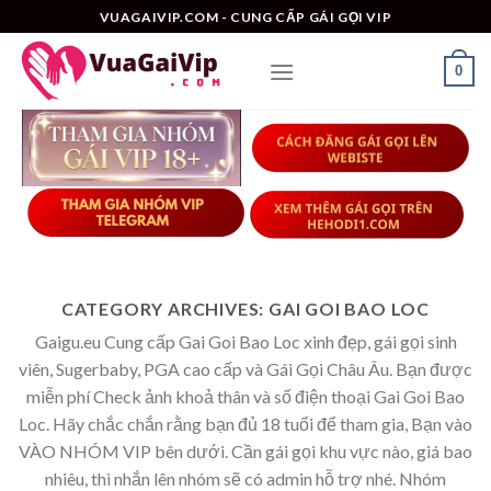
Skip
VUAGAIVIP.COM - CUNG CẤP GÁI GỌI VIP
to
content
0
CATEGORY ARCHIVES:
GAI GOI BAO LOC
Gaigu.eu Cung cấp Gai Goi Bao Loc xinh đẹp, gái gọi sinh
viên, Sugerbaby, PGA cao cấp và Gái Gọi Châu Âu. Bạn được
miễn phí Check ảnh khoả thân và số điện thoại Gai Goi Bao
Loc. Hãy chắc chắn rằng bạn đủ 18 tuổi để tham gia, Bạn vào
VÀO NHÓM VIP bên dưới. Cần gái gọi khu vực nào, giá bao
nhiêu, thì nhắn lên nhóm sẽ có admin hỗ trợ nhé. Nhóm