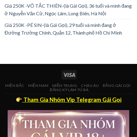
Giá 250K -VÕ TẮC THIÊN-(là Gái Gọi), 36 tuổi và mình đang
ở Nguyễn Văn Cừ, Ngọc Lâm, Long Biên, Hà Nội
Giá 250K -PÉ SIN-(là Gái Gọi), 29 tuổi và mình đang ở
Đường Trường Chinh, Quận 12, Thành phố Hồ Chí Minh
MIỀN BẮC
MIỀN NAM
MIỀN TRUNG
CHÂU ÂU
ĐĂNG GÁI GỌI
ĐĂNG KÝ LÀM TÚ BÀ
Tham Gia Nhóm Vip Telegram Gái Gọi