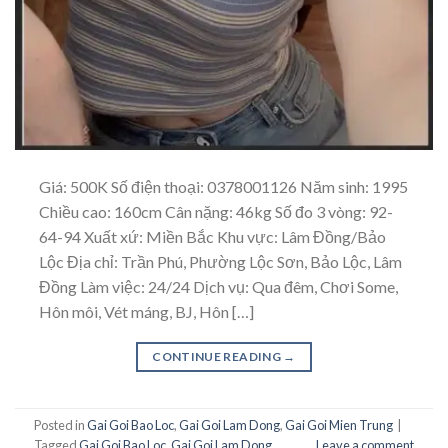
Giá: 500K Số điện thoại: 0378001126 Năm sinh: 1995
Chiều cao: 160cm Cân nặng: 46kg Số đo 3 vòng: 92-
64-94 Xuất xứ: Miền Bắc Khu vực: Lâm Đồng/Bảo
Lộc Địa chỉ: Trần Phú, Phường Lộc Sơn, Bảo Lộc, Lâm
Đồng Làm việc: 24/24 Dịch vụ: Qua đêm, Chơi Some,
Hôn môi, Vét máng, BJ, Hôn […]
CONTINUE READING
→
Posted in
Gai Goi Bao Loc
,
Gai Goi Lam Dong
,
Gai Goi Mien Trung
|
Tagged
Gai Goi Bao Loc
,
Gai Goi Lam Dong
Leave a comment