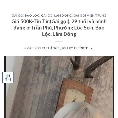
GAI GOI BAO LOC
,
GAI GOI LAM DONG
,
GAI GOI MIEN TRUNG
Giá 500K-Tin Tin(Gái gọi), 29 tuổi và mình
đang ở Trần Phú, Phường Lộc Sơn, Bảo
Lộc, Lâm Đồng
POSTED ON
21 THÁNG 1, 2024
BY
ESCORTDUYE
21
Th1