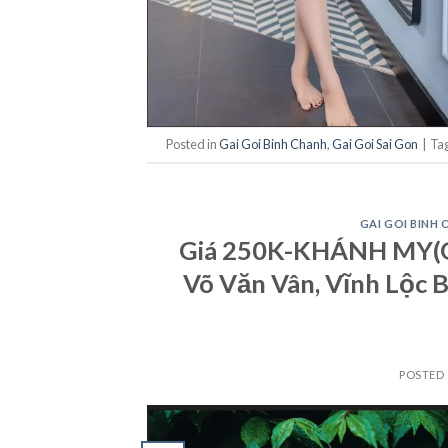
Posted in
Gai Goi Binh Chanh
,
Gai Goi Sai Gon
|
Ta
GAI GOI BINH
Giá 250K-KHÁNH MY(Gá
Võ Văn Vân, Vĩnh Lộc 
POSTED