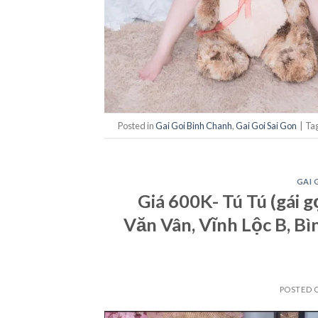
Posted in
Gai Goi Binh Chanh
,
Gai Goi Sai Gon
|
Ta
GAI 
Giá 600K- Tú Tú (gái 
Văn Vân, Vĩnh Lộc B, B
POSTED 