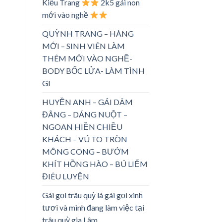
Kiều Trang
2k5 gái non
mới vào nghề
QUỲNH TRANG – HÀNG
MỚI – SINH VIÊN LÀM
THÊM MỚI VÀO NGHỀ-
BODY BỐC LỬA- LÀM TÌNH
GI
HUYỀN ANH – GÁI DÂM
ĐÃNG – DÁNG NUỘT –
NGOAN HIỀN CHIỀU
KHÁCH – VÚ TO TRÒN
MÔNG CONG – BƯỚM
KHÍT HỒNG HÀO – BÚ LIẾM
ĐIÊU LUYỆN
Gái gọi trâu quỳ là gái gọi xinh
tươi và mình đang làm việc tại
trâu quỳ gia Lâm