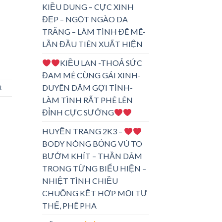
KIỀU DUNG – CỰC XINH
ĐẸP – NGỌT NGÀO DA
TRẮNG – LÀM TÌNH ĐÊ MÊ-
LẦN ĐẦU TIÊN XUẤT HIỆN
KIỀU LAN -THOẢ SỨC
ĐAM MÊ CÙNG GÁI XINH-
DUYÊN DÂM GỢI TÌNH-
t
LÀM TÌNH RẤT PHÊ LÊN
ĐỈNH CỰC SƯỚNG
HUYỀN TRANG 2K3 –
BODY NÓNG BỎNG VÚ TO
BƯỚM KHÍT – THẦN DÂM
TRONG TỪNG BIỂU HIỆN –
NHIỆT TÌNH CHIỀU
CHUỘNG KẾT HỢP MỌI TƯ
THẾ, PHÊ PHA