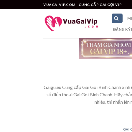
Skip
VUAGAIVIP.COM - CUNG CẤP GÁI GỌI VIP
to
content
M
ĐĂNG KÝ 
Gaigu.eu Cung cấp Gai Goi Binh Chanh xinh 
số điện thoại Gai Goi Binh Chanh. Hãy ch
nhiêu, thì nhắn lê
GAI 