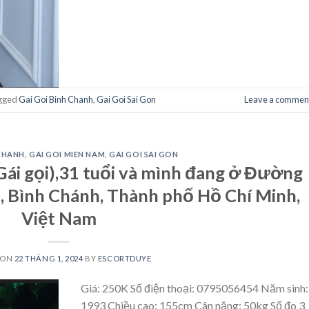
gged
Gai Goi Binh Chanh
,
Gai Goi Sai Gon
Leave a commen
 CHANH
,
GAI GOI MIEN NAM
,
GAI GOI SAI GON
i gọi),31 tuổi và mình đang ở Đường
B, Bình Chánh, Thành phố Hồ Chí Minh,
Việt Nam
 ON
22 THÁNG 1, 2024
BY
ESCORTDUYE
Giá: 250K Số điện thoại: 0795056454 Năm sinh:
1993 Chiều cao: 155cm Cân nặng: 50kg Số đo 3