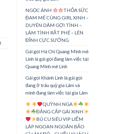
NGỌC ÁNH
THỎA SỨC
ĐAM MÊ CÙNG GIRL XINH –
DUYÊN DÂM GỢI TÌNH –
LÀM TÌNH RẤT PHÊ – LÊN
ĐỈNH CỰC SƯỚNG
t
Gái gọi Hà Chi Quang Minh mê
Linh là gái gọi đang làm việc tại
Quang Minh mê Linh
Gái gọi Khánh Linh là gái gọi
đang ở trâu quỳ gia Lâm và
mình đang làm việc tại gia Lâm
QUỲNH NGA
ĐẲNG CẤP GÁI XINH
BÚ CU SIÊU VIP LIẾM
LÁP NGOAN NGOÃN BẢO
GÌ LÀM ĐÓ – CHIỀU KHÁCH