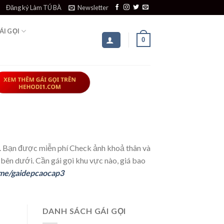
Đăng ký Làm TÚ BÀ
Newsletter
ÁI GỌI
0
u. Bạn được miễn phí Check ảnh khoả thân và
ên dưới. Cần gái gọi khu vực nào, giá bao
.me/gaidepcaocap3
DANH SÁCH GÁI GỌI