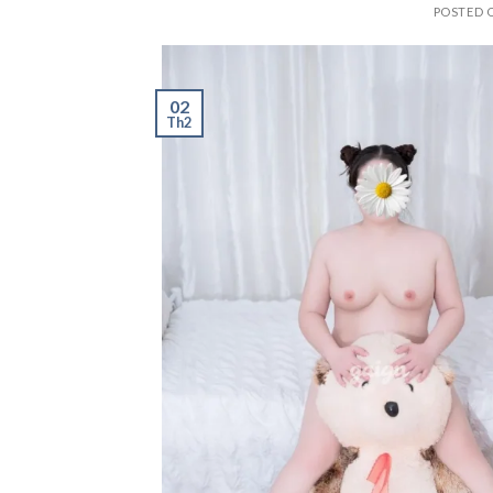
POSTED 
02
Th2