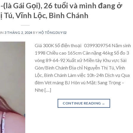
là Gái Gọi), 26 tuổi và mình đang ở
 Tú, Vĩnh Lộc, Bình Chánh
ON
3 THÁNG 2, 2024
BY
HỘ TỐNGDUY02
Giá 300K Số điện thoại 0399309754 Năm sinh
1998 Chiều cao 165cm Cân nặng 46kg Số đo 3
vòng 89-64-92 Xuất xứ Miền tây Khu vực Sài
Gòn/Bình Chánh Địa chỉ Nguyễn Thị Tú, Vĩnh
Lộc, Bình Chánh Làm việc 10h-24h Dịch vụ Qua
đêm Vét máng BJ Hôn vú Mặt: Sang Trọng –
Nhẹ […]
CONTINUE READING
→