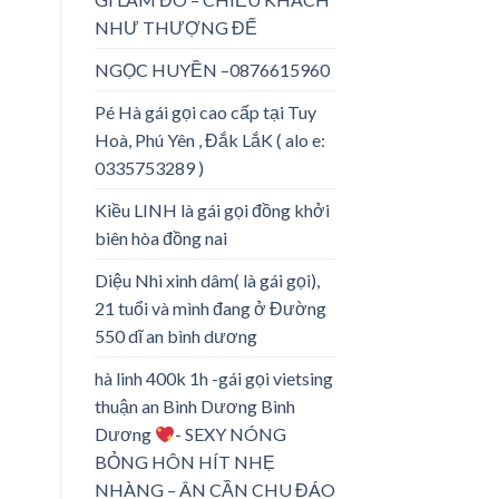
NHƯ THƯỢNG ĐẾ
NGỌC HUYỀN –0876615960
Pé Hà gái gọi cao cấp tại Tuy
Hoà, Phú Yên , Đắk LắK ( alo e:
0335753289 )
Kiều LINH là gái gọi đồng khởi
biên hòa đồng nai
Diệu Nhi xinh dâm( là gái gọi),
21 tuổi và mình đang ở Đường
550 dĩ an bình dương
hà linh 400k 1h -gái gọi vietsing
thuận an Bình Dương Bình
Dương
- SEXY NÓNG
BỎNG HÔN HÍT NHẸ
NHÀNG – ÂN CẦN CHU ĐÁO