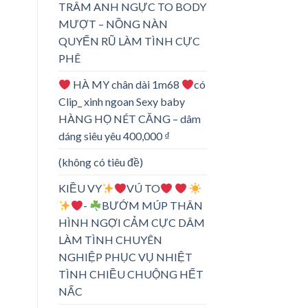
TRÂM ANH NGỰC TO BODY
MƯỢT – NỒNG NÀN
QUYẾN RŨ LÀM TÌNH CỰC
PHÊ
HÀ MY chân dài 1m68
có
Clip_ xinh ngoan Sexy baby
HÀNG HỌ NÉT CĂNG – dâm
dáng siêu yêu 400,000 ₫
(không có tiêu đề)
KIỀU VY
VÚ TO
-
BƯỚM MÚP THÂN
HÌNH NGỢI CẢM CỰC DÂM
LÀM TÌNH CHUYÊN
NGHIỆP PHỤC VỤ NHIỆT
TÌNH CHIỀU CHUỘNG HẾT
NẤC