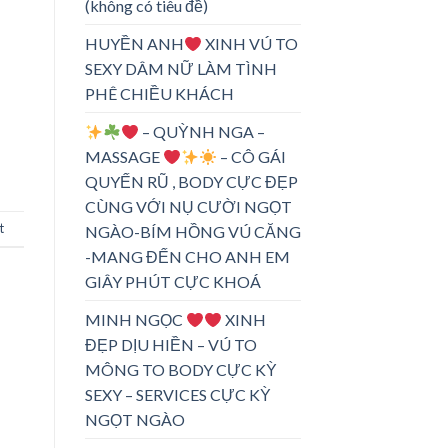
(không có tiêu đề)
HUYỀN ANH
XINH VÚ TO
SEXY DÂM NỮ LÀM TÌNH
PHÊ CHIỀU KHÁCH
– QUỲNH NGA –
MASSAGE
– CÔ GÁI
QUYẾN RŨ , BODY CỰC ĐẸP
CÙNG VỚI NỤ CƯỜI NGỌT
t
NGÀO-BÍM HỒNG VÚ CĂNG
-MANG ĐẾN CHO ANH EM
GIÂY PHÚT CỰC KHOÁ
MINH NGỌC
XINH
ĐẸP DỊU HIỀN – VÚ TO
MÔNG TO BODY CỰC KỲ
SEXY – SERVICES CỰC KỲ
NGỌT NGÀO