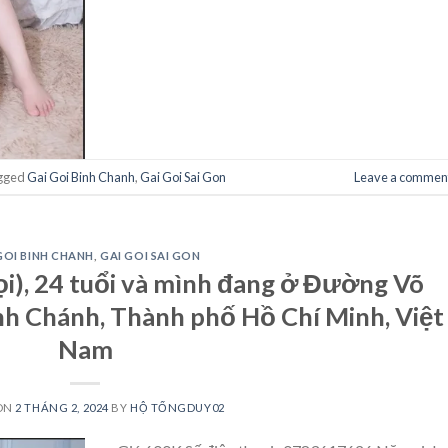
gged
Gai Goi Binh Chanh
,
Gai Goi Sai Gon
Leave a commen
GOI BINH CHANH
,
GAI GOI SAI GON
gọi), 24 tuổi và mình đang ở Đường Võ
ình Chánh, Thành phố Hồ Chí Minh, Việt
Nam
ON
2 THÁNG 2, 2024
BY
HỘ TỐNGDUY02