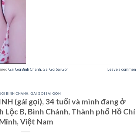
gged
Gai Goi Binh Chanh
,
Gai Goi Sai Gon
Leave a commen
GOI BINH CHANH
,
GAI GOI SAI GON
H (gái gọi), 34 tuổi và mình đang ở
 Lộc B, Bình Chánh, Thành phố Hồ Chí
Minh, Việt Nam