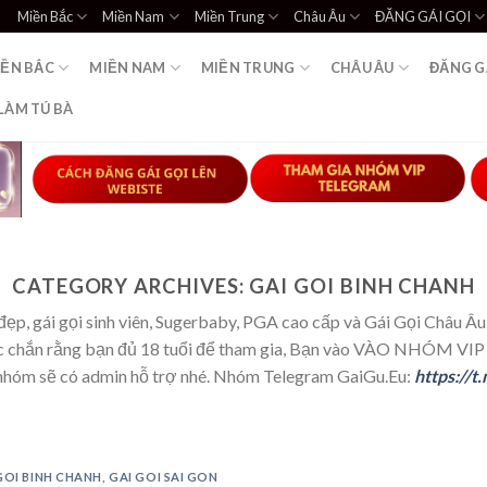
Miền Bắc
Miền Nam
Miền Trung
Châu Âu
ĐĂNG GÁI GỌI
IỀN BẮC
MIỀN NAM
MIỀN TRUNG
CHÂU ÂU
ĐĂNG G
LÀM TÚ BÀ
CATEGORY ARCHIVES:
GAI GOI BINH CHANH
đẹp, gái gọi sinh viên, Sugerbaby, PGA cao cấp và Gái Gọi Châu Â
ắc chắn rằng bạn đủ 18 tuổi để tham gia, Bạn vào VÀO NHÓM VIP b
n nhóm sẽ có admin hỗ trợ nhé. Nhóm Telegram GaiGu.Eu:
https://t
GOI BINH CHANH
,
GAI GOI SAI GON