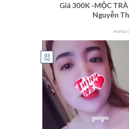
Giá 300K -MỘC TRÀ -(
Nguyễn Thị
POSTED 
03
Th2