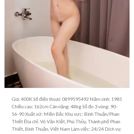
Giá: 400K Số điện thoại: 0899595492 Năm sinh: 1985
Chiều cao: 162cm Cân nặng: 48kg Số đo 3 vòng: 90-
56-90 Xuất xứ: Miền Bắc Khu vực: Bình Thuận/Phan
Thiết Địa chỉ: Võ Văn Kiệt, Phú Thủy, Thành phố Phan
Thiết, Bình Thuận, Việt Nam Làm việc: 24/24 Dịch vụ: