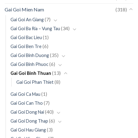
Gai Goi Mien Nam
(318)
(7)
Gai Goi An Giang
(34)
Gai Goi Ba Ria – Vung Tau
(1)
Gai Goi Bac Lieu
(6)
Gai Goi Ben Tre
(35)
Gai Goi Binh Duong
(6)
Gai Goi Binh Phuoc
(13)
Gai Goi Binh Thuan
(8)
Gai Goi Phan Thiet
(1)
Gai Goi Ca Mau
(7)
Gai Goi Can Tho
(40)
Gai Goi Dong Nai
(6)
Gai Goi Dong Thap
(3)
Gai Goi Hau Giang