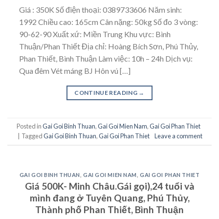
Giá : 350K Số điện thoại: 0389733606 Năm sinh:
1992 Chiều cao: 165cm Cân nặng: 50kg Số đo 3 vòng:
90-62-90 Xuất xứ: Miền Trung Khu vực: Bình
Thuận/Phan Thiết Địa chỉ: Hoàng Bích Sơn, Phú Thủy,
Phan Thiết, Bình Thuận Làm việc: 10h – 24h Dịch vụ:
Qua đêm Vét máng BJ Hôn vú […]
CONTINUE READING
→
Posted in
Gai Goi Binh Thuan
,
Gai Goi Mien Nam
,
Gai Goi Phan Thiet
|
Tagged
Gai Goi Binh Thuan
,
Gai Goi Phan Thiet
Leave a comment
GAI GOI BINH THUAN
,
GAI GOI MIEN NAM
,
GAI GOI PHAN THIET
Giá 500K- Minh Châu.Gái gọi),24 tuổi và
mình đang ở Tuyên Quang, Phú Thủy,
Thành phố Phan Thiết, Bình Thuận