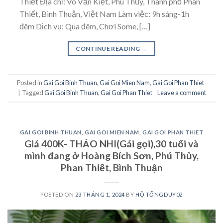
Thiết Địa chỉ: Võ Văn Kiệt, Phú Thủy, Thành phố Phan
Thiết, Bình Thuận, Việt Nam Làm việc: 9h sáng-1h
đêm Dịch vụ: Qua đêm, Chơi Some, […]
CONTINUE READING
→
Posted in
Gai Goi Binh Thuan
,
Gai Goi Mien Nam
,
Gai Goi Phan Thiet
|
Tagged
Gai Goi Binh Thuan
,
Gai Goi Phan Thiet
Leave a comment
GAI GOI BINH THUAN
,
GAI GOI MIEN NAM
,
GAI GOI PHAN THIET
Giá 400K- THẢO NHI(Gái gọi),30 tuổi và
mình đang ở Hoàng Bích Sơn, Phú Thủy,
Phan Thiết, Bình Thuận
POSTED ON
23 THÁNG 1, 2024
BY
HỘ TỐNGDUY02