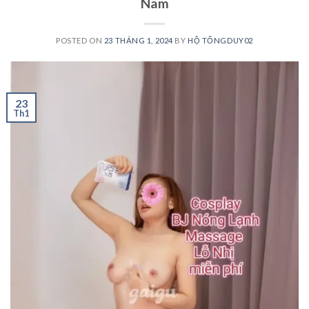
Nam
POSTED ON
23 THÁNG 1, 2024
BY
HỘ TỐNGDUY02
23
Th1